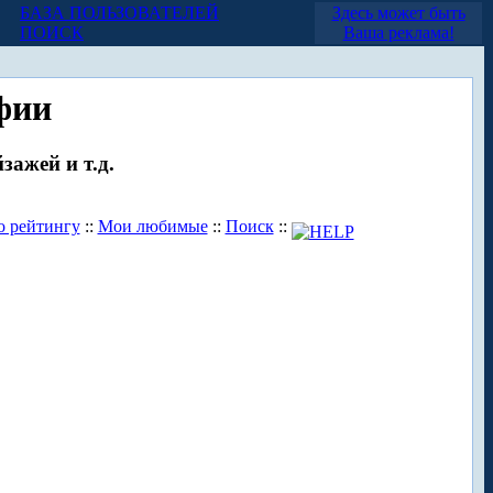
БАЗА ПОЛЬЗОВАТЕЛЕЙ
Здесь может быть
ПОИСК
Ваша реклама!
фии
зажей и т.д.
о рейтингу
::
Мои любимые
::
Поиск
::