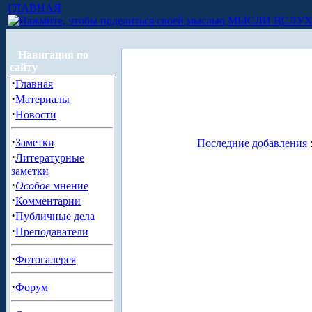
ГЛАВНАЯ
МЫСЛИ ВСЛУ
Навигация по
сайту
·
Главная
·
Материалы
·
Новости
·
Заметки
Последние добавления
·
Литературные
заметки
·
Особое
мнение
·
Комментарии
·
Публичные дела
·
Преподаватели
·
Фотогалерея
·
Форум