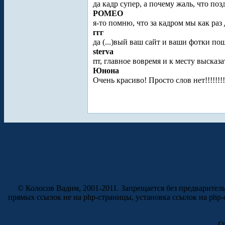
да кадр супер, а почему жаль, что поз
POMEO
я-то помню, что за кадром мы как раз
ггг
да (...)вый ваш сайт и ваши фотки п
sterva
rrr, главное вовремя и к месту высказат
Юнона
Очень красиво! Просто слов нет!!!!!!!
© Колосов Вадим, 2001-2011. Запрещается без предварител
прямых ссылок не на php-страницы, установка ссылок на php
О