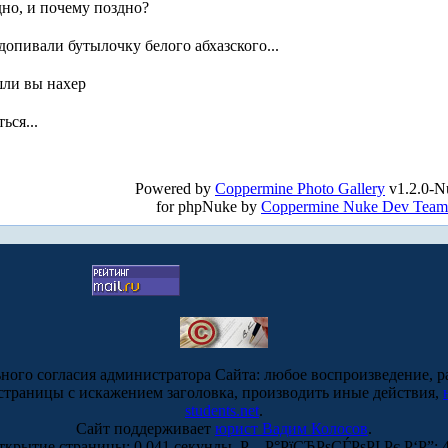
дно, и почему поздно?
 допивали бутылочку белого абхазского...
ошли вы нахер
ься...
!
Powered by
Coppermine Photo Gallery
v1.2.0-N
for phpNuke by
Coppermine Nuke Dev Team
ьного согласия администратора Сайта: любое воспроизведение, р
-страницы с искажением заголовка, производить иные действия,
students.net
.
Сайт поддерживает
юрист Вадим Колосов
.
ткрытие страницы: 0.041 секунды. Р—Р°РїСЂРѕСЃРѕРІ Рє Р‘Р”: 4