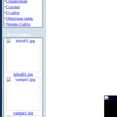
·
Справочная
·
Ссылки
·
О сайте
·
Обратная связь
·
Дерево Сайта
Фотографии
lebed01.jpg
vampir1.jpg