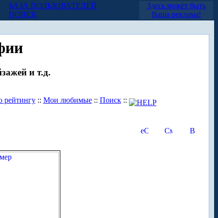
БАЗА ПОЛЬЗОВАТЕЛЕЙ
Здесь может быть
ПОИСК
Ваша реклама!
фии
зажей и т.д.
о рейтингу
::
Мои любимые
::
Поиск
::