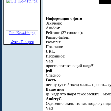
Информация о фото
Закачено:
Альбом:
Рейтинг (27 голосов):
Ole_Ko-41th.jpg
Размер файла:
Фото Галерея
Размеры:
Показано:
URL:
Избранное:
Vad
просто потрясающий кадр!!!
jedi
Спасибо
Гость
нет ну тут и 5 звезд мало... просто... 
Ваше имя
да, кадр что надо! такое заснять... мол
AndreyC
Офигенно, жаль что так поздно увиде
Vad