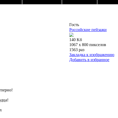
Гость
Российские пейзажи
140 Kб
1067 x 800 пикселов
1563 раз
Закладка к изображению
Добавить в избранное
суперно!
одца!
л