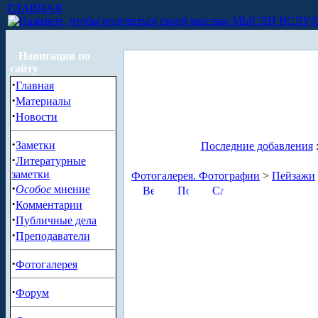
ГЛАВНАЯ
МЫСЛИ ВСЛУ
Навигация по
сайту
·
Главная
·
Материалы
·
Новости
·
Заметки
Последние добавления
·
Литературные
заметки
Фотогалерея. Фотографии
>
Пейзажи
·
Особое
мнение
·
Комментарии
·
Публичные дела
·
Преподаватели
·
Фотогалерея
·
Форум