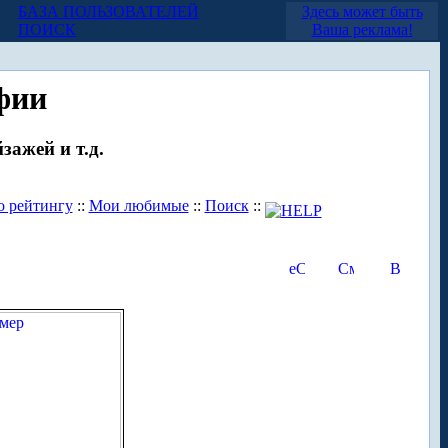
БАЗА ПОЛЬЗОВАТЕЛЕЙ
Здесь может быть
ПОИСК
Ваша реклама!
фии
зажей и т.д.
о рейтингу
::
Мои любимые
::
Поиск
::