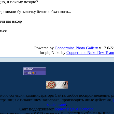
дно, и почему поздно?
 допивали бутылочку белого абхазского...
ошли вы нахер
ься...
!
Powered by
Coppermine Photo Gallery
v1.2.0-N
for phpNuke by
Coppermine Nuke Dev Team
ьного согласия администратора Сайта: любое воспроизведение, р
-страницы с искажением заголовка, производить иные действия,
students.net
.
Сайт поддерживает
юрист Вадим Колосов
.
ткрытие страницы: 0.018 секунды. Р—Р°РїСЂРѕСЃРѕРІ Рє Р‘Р”: 4