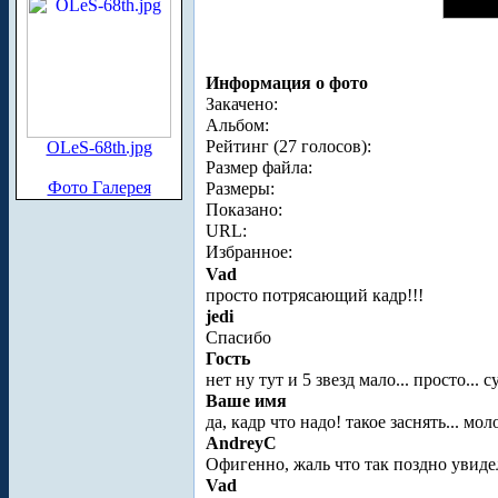
Информация о фото
Закачено:
Альбом:
Рейтинг (27 голосов):
OLeS-68th.jpg
Размер файла:
Фото Галерея
Размеры:
Показано:
URL:
Избранное:
Vad
просто потрясающий кадр!!!
jedi
Спасибо
Гость
нет ну тут и 5 звезд мало... просто... 
Ваше имя
да, кадр что надо! такое заснять... мол
AndreyC
Офигенно, жаль что так поздно увиде
Vad