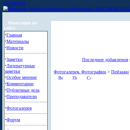
ГЛАВНАЯ
МЫСЛИ ВСЛУ
Навигация по
сайту
·
Главная
·
Материалы
·
Новости
·
Заметки
Последние добавления
·
Литературные
заметки
Фотогалерея. Фотографии
>
Пейзажи
·
Особое
мнение
·
Комментарии
·
Публичные дела
·
Преподаватели
·
Фотогалерея
·
Форум