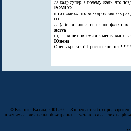
да кадр супер, а почему жаль, что поз
POMEO
я-то помню, что за кадром мы как раз
ггг
да (...)вый ваш сайт и ваши фотки п
sterva
rrr, главное вовремя и к месту высказат
Юнона
Очень красиво! Просто слов нет!!!!!!!
© Колосов Вадим, 2001-2011. Запрещается без предварител
прямых ссылок не на php-страницы, установка ссылок на php
О