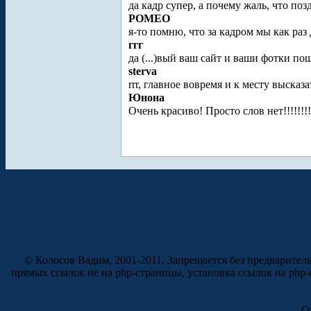
да кадр супер, а почему жаль, что поз
POMEO
я-то помню, что за кадром мы как раз
ггг
да (...)вый ваш сайт и ваши фотки п
sterva
rrr, главное вовремя и к месту высказат
Юнона
Очень красиво! Просто слов нет!!!!!!!
© Колосов Вадим, 2001-2011. Запрещается без предварител
прямых ссылок не на php-страницы, установка ссылок на php
О