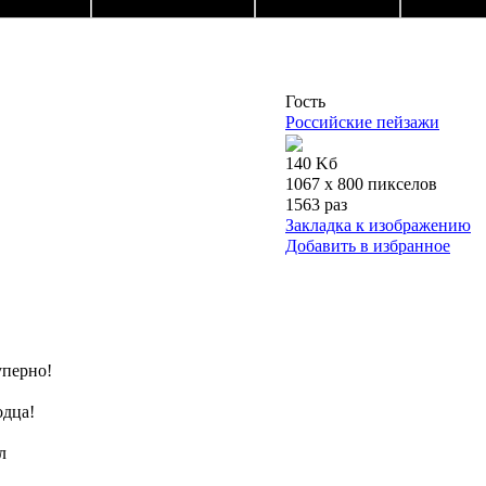
Гость
Российские пейзажи
140 Kб
1067 x 800 пикселов
1563 раз
Закладка к изображению
Добавить в избранное
суперно!
одца!
л