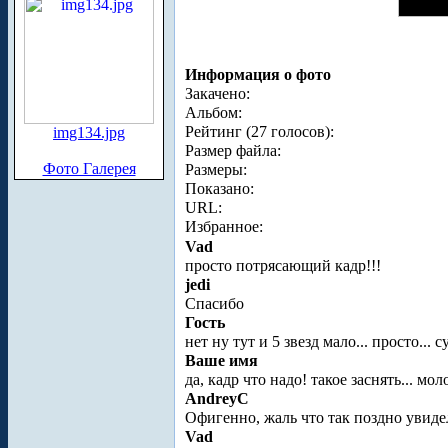
Информация о фото
Закачено:
Альбом:
Рейтинг (27 голосов):
img134.jpg
Размер файла:
Фото Галерея
Размеры:
Показано:
URL:
Избранное:
Vad
просто потрясающий кадр!!!
jedi
Спасибо
Гость
нет ну тут и 5 звезд мало... просто... 
Ваше имя
да, кадр что надо! такое заснять... мол
AndreyC
Офигенно, жаль что так поздно увиде
Vad