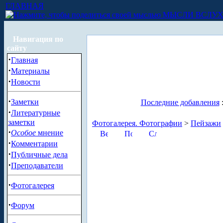
ГЛАВНАЯ
МЫСЛИ ВСЛУ
Навигация по
сайту
·
Главная
·
Материалы
·
Новости
·
Заметки
Последние добавления
·
Литературные
заметки
Фотогалерея. Фотографии
>
Пейзажи
·
Особое
мнение
·
Комментарии
·
Публичные дела
·
Преподаватели
·
Фотогалерея
·
Форум