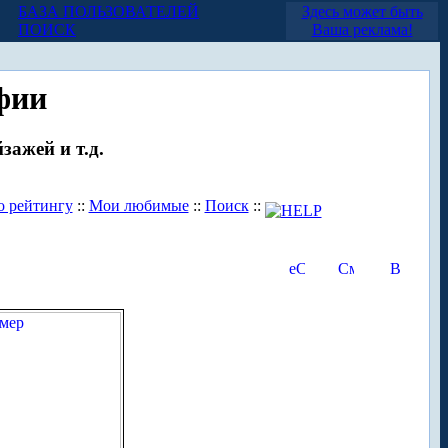
БАЗА ПОЛЬЗОВАТЕЛЕЙ
Здесь может быть
ПОИСК
Ваша реклама!
фии
зажей и т.д.
о рейтингу
::
Мои любимые
::
Поиск
::