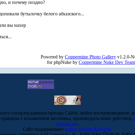
дно, и почему поздно?
 допивали бутылочку белого абхазского...
ошли вы нахер
ься...
!
Powered by
Coppermine Photo Gallery
v1.2.0-N
for phpNuke by
Coppermine Nuke Dev Team
ьного согласия администратора Сайта: любое воспроизведение, р
-страницы с искажением заголовка, производить иные действия,
students.net
.
Сайт поддерживает
юрист Вадим Колосов
.
ткрытие страницы: 0.017 секунды. Р—Р°РїСЂРѕСЃРѕРІ Рє Р‘Р”: 4