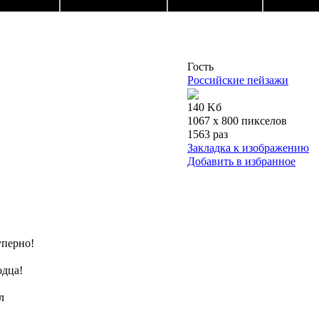
Гость
Российские пейзажи
140 Kб
1067 x 800 пикселов
1563 раз
Закладка к изображению
Добавить в избранное
суперно!
одца!
л