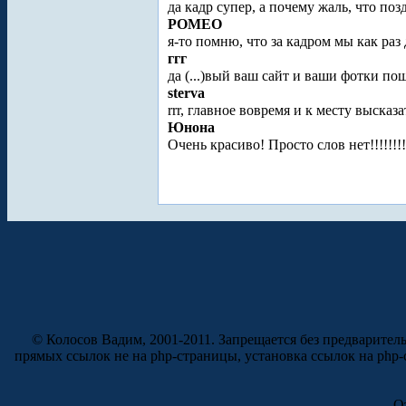
да кадр супер, а почему жаль, что поз
POMEO
я-то помню, что за кадром мы как раз
ггг
да (...)вый ваш сайт и ваши фотки п
sterva
rrr, главное вовремя и к месту высказат
Юнона
Очень красиво! Просто слов нет!!!!!!!
© Колосов Вадим, 2001-2011. Запрещается без предварител
прямых ссылок не на php-страницы, установка ссылок на php
О