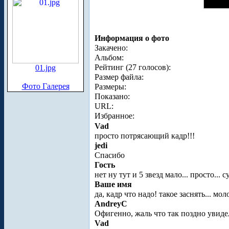
Информация о фото
Закачено:
Альбом:
Рейтинг (27 голосов):
01.jpg
Размер файла:
Фото Галерея
Размеры:
Показано:
URL:
Избранное:
Vad
просто потрясающий кадр!!!
jedi
Спасибо
Гость
нет ну тут и 5 звезд мало... просто... 
Ваше имя
да, кадр что надо! такое заснять... мол
AndreyC
Офигенно, жаль что так поздно увиде
Vad