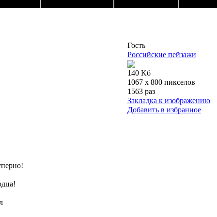
Гость
Российские пейзажи
140 Kб
1067 x 800 пикселов
1563 раз
Закладка к изображению
Добавить в избранное
суперно!
одца!
л