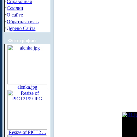
·
Справочная
·
Ссылки
·
О сайте
·
Обратная связь
·
Дерево Сайта
Фотографии
alenka.jpg
Resize of PICT2 ...