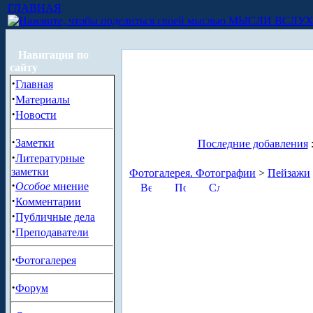
ГЛАВНАЯ
МЫСЛИ ВСЛУ
Навигация по
сайту
·
Главная
·
Материалы
·
Новости
·
Заметки
Последние добавления
·
Литературные
заметки
Фотогалерея. Фотографии
>
Пейзажи
·
Особое
мнение
·
Комментарии
·
Публичные дела
·
Преподаватели
·
Фотогалерея
·
Форум