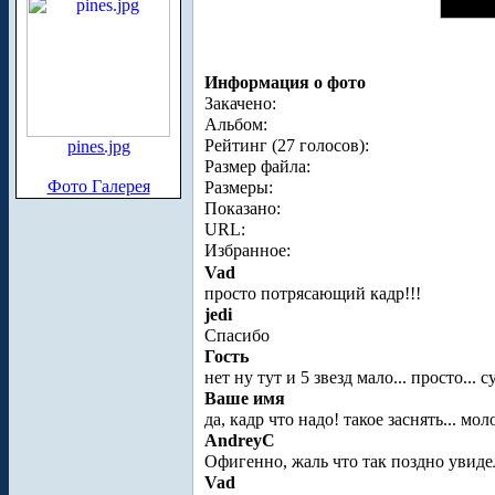
Информация о фото
Закачено:
Альбом:
Рейтинг (27 голосов):
pines.jpg
Размер файла:
Фото Галерея
Размеры:
Показано:
URL:
Избранное:
Vad
просто потрясающий кадр!!!
jedi
Спасибо
Гость
нет ну тут и 5 звезд мало... просто... 
Ваше имя
да, кадр что надо! такое заснять... мол
AndreyC
Офигенно, жаль что так поздно увиде
Vad