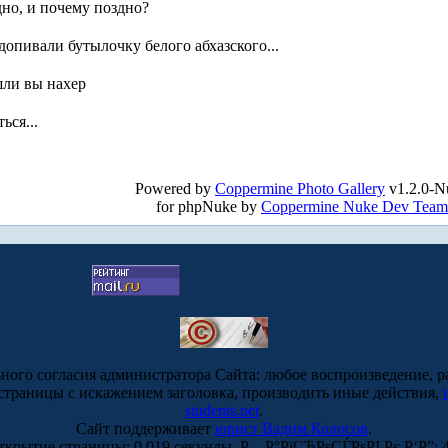
дно, и почему поздно?
 допивали бутылочку белого абхазского...
ошли вы нахер
ься...
!
Powered by
Coppermine Photo Gallery
v1.2.0-N
for phpNuke by
Coppermine Nuke Dev Team
ьного согласия администратора Сайта: любое воспроизведение, р
-страницы с искажением заголовка, производить иные действия,
students.net
.
Сайт поддерживает
юрист Вадим Колосов
.
ткрытие страницы: 0.019 секунды. Р—Р°РїСЂРѕСЃРѕРІ Рє Р‘Р”: 4