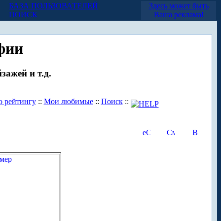
БАЗА ПОЛЬЗОВАТЕЛЕЙ
Здесь может быть
ПОИСК
Ваша реклама!
фии
зажей и т.д.
о рейтингу
::
Мои любимые
::
Поиск
::