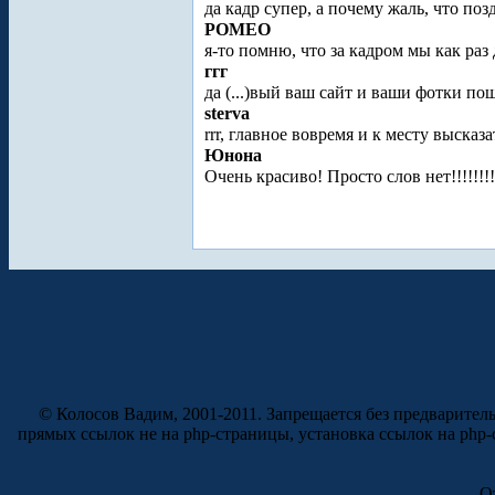
да кадр супер, а почему жаль, что поз
POMEO
я-то помню, что за кадром мы как раз
ггг
да (...)вый ваш сайт и ваши фотки п
sterva
rrr, главное вовремя и к месту высказат
Юнона
Очень красиво! Просто слов нет!!!!!!!
© Колосов Вадим, 2001-2011. Запрещается без предварител
прямых ссылок не на php-страницы, установка ссылок на php
О