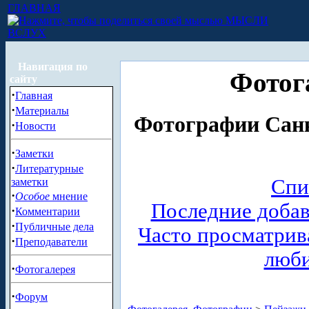
ГЛАВНАЯ
МЫСЛИ
ВСЛУХ
Навигация по
Фотог
сайту
·
Главная
·
Материалы
Фотографии Санк
·
Новости
·
Заметки
·
Литературные
Спи
заметки
·
Особое
мнение
Последние доба
·
Комментарии
·
Публичные дела
Часто просматри
·
Преподаватели
люб
·
Фотогалерея
·
Форум