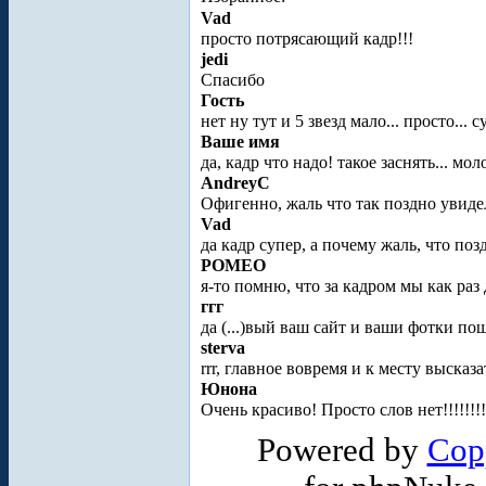
Vad
просто потрясающий кадр!!!
jedi
Спасибо
Гость
нет ну тут и 5 звезд мало... просто... 
Ваше имя
да, кадр что надо! такое заснять... мол
AndreyC
Офигенно, жаль что так поздно увиде
Vad
да кадр супер, а почему жаль, что поз
POMEO
я-то помню, что за кадром мы как раз
ггг
да (...)вый ваш сайт и ваши фотки п
sterva
rrr, главное вовремя и к месту высказат
Юнона
Очень красиво! Просто слов нет!!!!!!!
Powered by
Cop