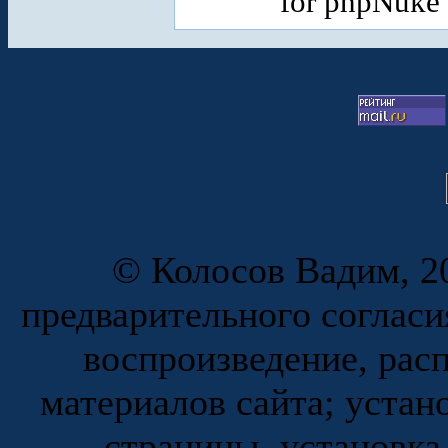
for phpNuke
© Колосов Вадим, 20
предварительного согласи
воспроизведение, рас
материалов сайта; устан
страницы, установка