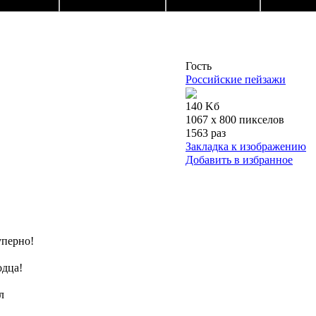
Гость
Российские пейзажи
140 Kб
1067 x 800 пикселов
1563 раз
Закладка к изображению
Добавить в избранное
суперно!
одца!
л