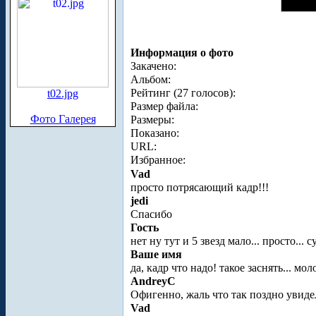
Информация о фото
Закачено:
Альбом:
Рейтинг (27 голосов):
t02.jpg
Размер файла:
Фото Галерея
Размеры:
Показано:
URL:
Избранное:
Vad
просто потрясающий кадр!!!
jedi
Спасибо
Гость
нет ну тут и 5 звезд мало... просто... 
Ваше имя
да, кадр что надо! такое заснять... мол
AndreyC
Офигенно, жаль что так поздно увиде
Vad