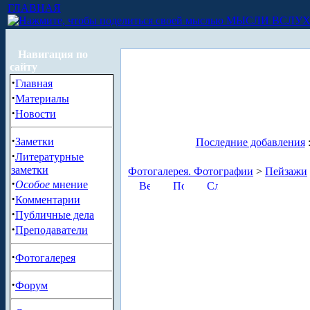
ГЛАВНАЯ
МЫСЛИ ВСЛУ
Навигация по
сайту
·
Главная
·
Материалы
·
Новости
·
Заметки
Последние добавления
·
Литературные
заметки
Фотогалерея. Фотографии
>
Пейзажи
·
Особое
мнение
·
Комментарии
·
Публичные дела
·
Преподаватели
·
Фотогалерея
·
Форум