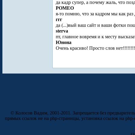
да кадр супер, а почему жаль, что поз
POMEO
я-то помню, что за кадром мы как раз
ггг
да (...)вый ваш сайт и ваши фотки п
sterva
rrr, главное вовремя и к месту высказат
Юнона
Очень красиво! Просто слов нет!!!!!!!
© Колосов Вадим, 2001-2011. Запрещается без предварител
прямых ссылок не на php-страницы, установка ссылок на php
О