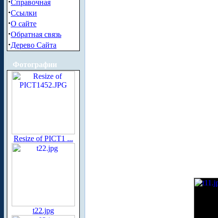
·
Справочная
·
Ссылки
·
О сайте
·
Обратная связь
·
Дерево Сайта
Фотографии
Resize of PICT1 ...
t22.jpg