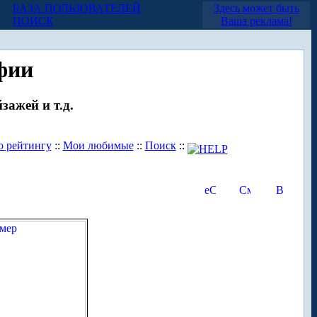
БАЗА ПОЛЬЗОВАТЕЛЕЙ
Здесь может быть
ПОИСК
Ваша реклама!
фии
зажей и т.д.
о рейтингу
::
Мои любимые
::
Поиск
::