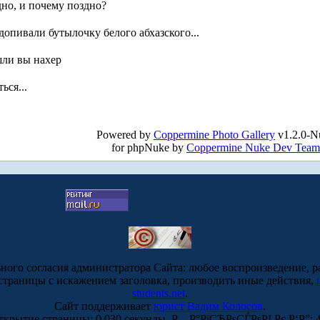
дно, и почему поздно?
 допивали бутылочку белого абхазского...
ошли вы нахер
ься...
!
Powered by
Coppermine Photo Gallery
v1.2.0-N
for phpNuke by
Coppermine Nuke Dev Team
ьного согласия администратора Сайта: любое воспроизведение, р
-страницы с искажением заголовка, производить иные действия,
students.net
.
Сайт поддерживает
юрист Вадим Колосов
.
ткрытие страницы: 0.030 секунды. Р—Р°РїСЂРѕСЃРѕРІ Рє Р‘Р”: 4