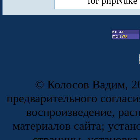
for phpNuke
© Колосов Вадим, 20
предварительного согласи
воспроизведение, рас
материалов сайта; устан
страницы, установка