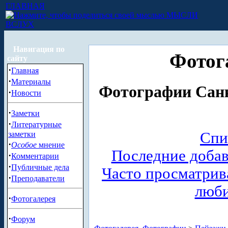
ГЛАВНАЯ
МЫСЛИ
ВСЛУХ
Навигация по
Фотог
сайту
·
Главная
·
Материалы
Фотографии Санк
·
Новости
·
Заметки
·
Литературные
Спи
заметки
·
Особое
мнение
Последние доба
·
Комментарии
·
Публичные дела
Часто просматри
·
Преподаватели
люб
·
Фотогалерея
·
Форум