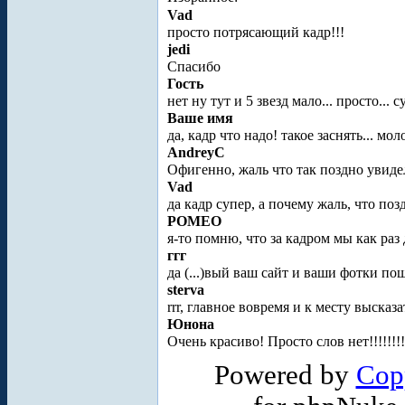
Vad
просто потрясающий кадр!!!
jedi
Спасибо
Гость
нет ну тут и 5 звезд мало... просто... 
Ваше имя
да, кадр что надо! такое заснять... мол
AndreyC
Офигенно, жаль что так поздно увиде
Vad
да кадр супер, а почему жаль, что поз
POMEO
я-то помню, что за кадром мы как раз
ггг
да (...)вый ваш сайт и ваши фотки п
sterva
rrr, главное вовремя и к месту высказат
Юнона
Очень красиво! Просто слов нет!!!!!!!
Powered by
Cop