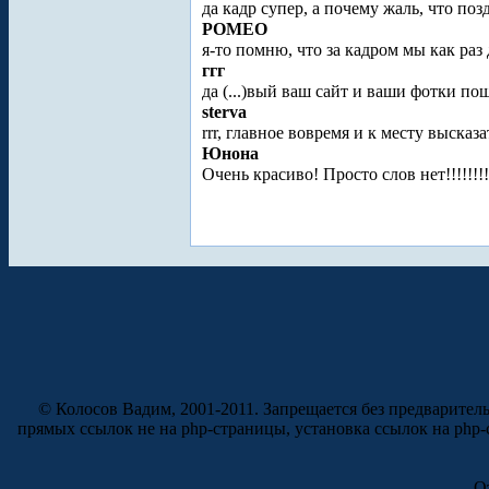
да кадр супер, а почему жаль, что поз
POMEO
я-то помню, что за кадром мы как раз
ггг
да (...)вый ваш сайт и ваши фотки п
sterva
rrr, главное вовремя и к месту высказат
Юнона
Очень красиво! Просто слов нет!!!!!!!
© Колосов Вадим, 2001-2011. Запрещается без предварител
прямых ссылок не на php-страницы, установка ссылок на php
О