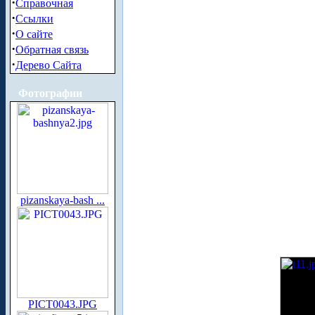
·
Справочная
·
Ссылки
·
О сайте
·
Обратная связь
·
Дерево Сайта
Фотографии
pizanskaya-bash ...
PICT0043.JPG