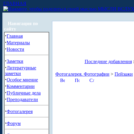
ГЛАВНАЯ
МЫСЛИ ВСЛУ
Навигация по
сайту
·
Главная
·
Материалы
·
Новости
·
Заметки
Последние добавления
·
Литературные
заметки
Фотогалерея. Фотографии
>
Пейзажи
·
Особое
мнение
·
Комментарии
·
Публичные дела
·
Преподаватели
·
Фотогалерея
·
Форум