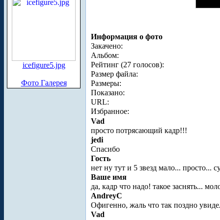
Информация о фото
Закачено:
Альбом:
Рейтинг (27 голосов):
icefigure5.jpg
Размер файла:
Фото Галерея
Размеры:
Показано:
URL:
Избранное:
Vad
просто потрясающий кадр!!!
jedi
Спасибо
Гость
нет ну тут и 5 звезд мало... просто... 
Ваше имя
да, кадр что надо! такое заснять... мол
AndreyC
Офигенно, жаль что так поздно увиде
Vad