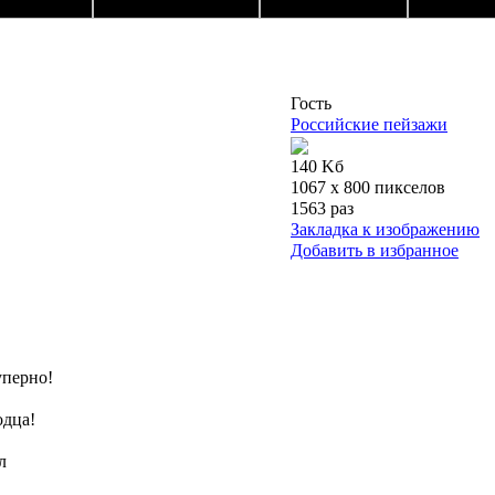
Гость
Российские пейзажи
140 Kб
1067 x 800 пикселов
1563 раз
Закладка к изображению
Добавить в избранное
суперно!
одца!
л