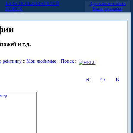
БАЗА ПОЛЬЗОВАТЕЛЕЙ
Здесь может быть
ПОИСК
Ваша реклама!
фии
зажей и т.д.
о рейтингу
::
Мои любимые
::
Поиск
::