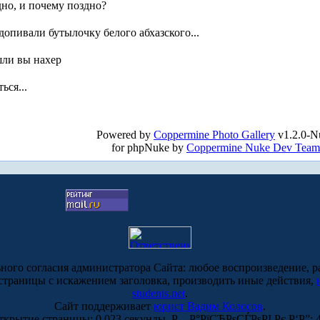
дно, и почему поздно?
 допивали бутылочку белого абхазского...
ошли вы нахер
ься...
!
Powered by
Coppermine Photo Gallery
v1.2.0-N
for phpNuke by
Coppermine Nuke Dev Team
ьного согласия администратора Сайта: любое воспроизведение, р
-страницы с искажением заголовка, производить иные действия,
students.net
.
Сайт поддерживает
юрист Вадим Колосов
.
ткрытие страницы: 0.023 секунды. Р—Р°РїСЂРѕСЃРѕРІ Рє Р‘Р”: 4