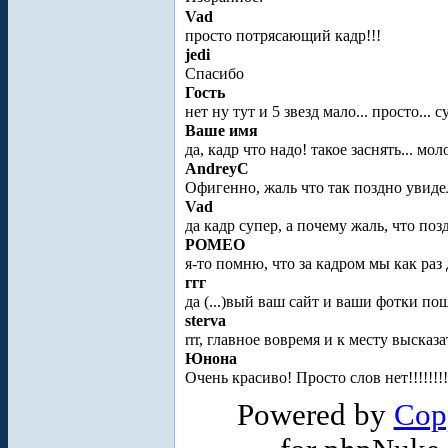
Vad
просто потрясающий кадр!!!
jedi
Спасибо
Гость
нет ну тут и 5 звезд мало... просто... 
Ваше имя
да, кадр что надо! такое заснять... мол
AndreyC
Офигенно, жаль что так поздно увиде
Vad
да кадр супер, а почему жаль, что поз
POMEO
я-то помню, что за кадром мы как раз
ггг
да (...)вый ваш сайт и ваши фотки п
sterva
rrr, главное вовремя и к месту высказат
Юнона
Очень красиво! Просто слов нет!!!!!!!
Powered by
Cop