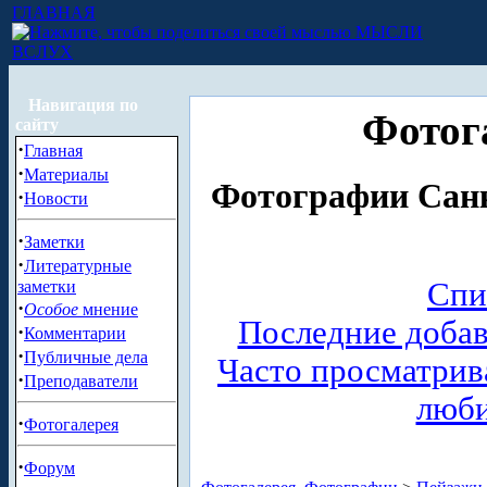
ГЛАВНАЯ
МЫСЛИ
ВСЛУХ
Навигация по
Фотог
сайту
·
Главная
·
Материалы
Фотографии Санк
·
Новости
·
Заметки
·
Литературные
Спи
заметки
·
Особое
мнение
Последние доба
·
Комментарии
·
Публичные дела
Часто просматри
·
Преподаватели
люб
·
Фотогалерея
·
Форум