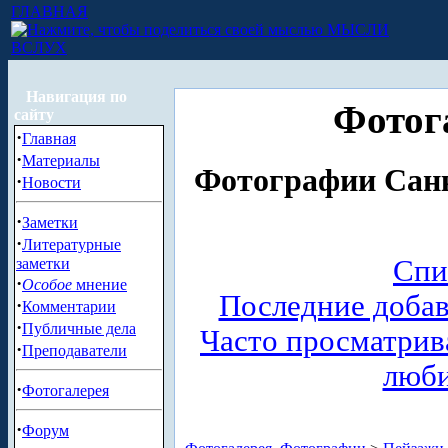
ГЛАВНАЯ
МЫСЛИ
ВСЛУХ
Навигация по
Фотог
сайту
·
Главная
·
Материалы
Фотографии Санк
·
Новости
·
Заметки
·
Литературные
Спи
заметки
·
Особое
мнение
Последние доба
·
Комментарии
·
Публичные дела
Часто просматри
·
Преподаватели
люб
·
Фотогалерея
·
Форум