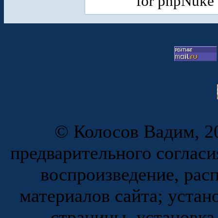
for phpNuke
© Колосов Вадим, 20
предварительного согласи
воспроизведение, рас
материалов сайта; устан
страницы, установка