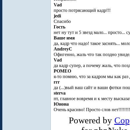
Vad
просто потрясающий кадр!!!
jedi
Спасибо
Гость
нет ну тут и 5 звезд мало... просто... 
Ваше имя
да, кадр что надо! такое заснять... мол
AndreyC
Офигенно, жаль что так поздно увиде
Vad
да кадр супер, а почему жаль, что поз
POMEO
я-то помню, что за кадром мы как раз
ггг
да (...)вый ваш сайт и ваши фотки п
sterva
rrr, главное вовремя и к месту высказат
Юнона
Очень красиво! Просто слов нет!!!!!!!
Powered by
Cop