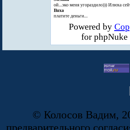
ой...эко меня угораздило))) Илюха се
Iluxa
платите деньги...
Powered by
Cop
for phpNuke
© Колосов Вадим, 20
предварительного согласи