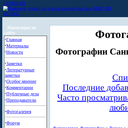
ГЛАВНАЯ
МЫСЛИ
ВСЛУХ
Навигация по
Фотог
сайту
·
Главная
·
Материалы
Фотографии Санк
·
Новости
·
Заметки
·
Литературные
Спи
заметки
·
Особое
мнение
Последние доба
·
Комментарии
·
Публичные дела
Часто просматри
·
Преподаватели
люб
·
Фотогалерея
·
Форум