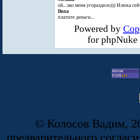
ой...эко меня угораздило))) Илюха се
Iluxa
платите деньги...
Powered by
Cop
for phpNuke
© Колосов Вадим, 20
предварительного согласи