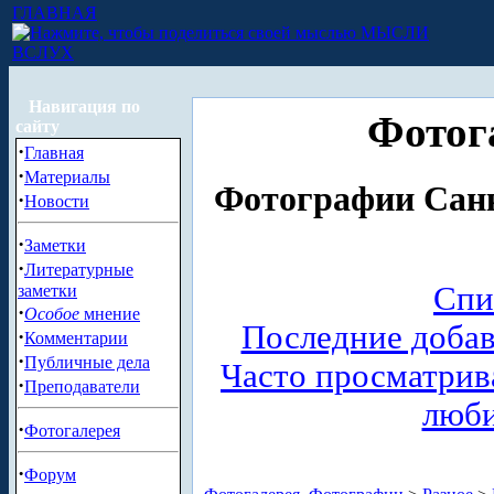
ГЛАВНАЯ
МЫСЛИ
ВСЛУХ
Навигация по
Фотог
сайту
·
Главная
·
Материалы
Фотографии Санк
·
Новости
·
Заметки
·
Литературные
Спи
заметки
·
Особое
мнение
Последние доба
·
Комментарии
·
Публичные дела
Часто просматри
·
Преподаватели
люб
·
Фотогалерея
·
Форум