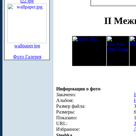
t22.jpg
II Меж
wallpaper.jpg
Фото Галерея
Информация о фото
Закачено:
I
Альбом:
Размер файла:
Размеры:
Показано:
URL:
Избранное:
Steshka