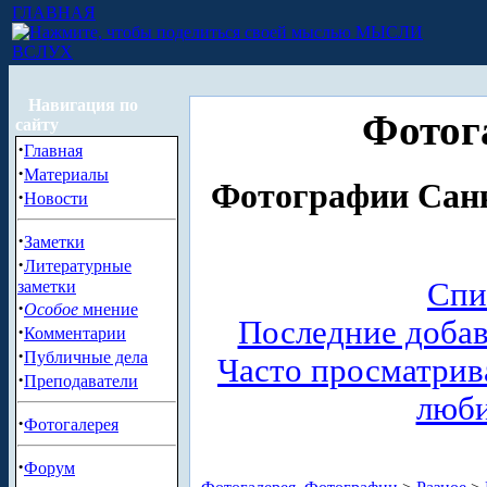
ГЛАВНАЯ
МЫСЛИ
ВСЛУХ
Навигация по
Фотог
сайту
·
Главная
·
Материалы
Фотографии Санк
·
Новости
·
Заметки
·
Литературные
Спи
заметки
·
Особое
мнение
Последние доба
·
Комментарии
·
Публичные дела
Часто просматри
·
Преподаватели
люб
·
Фотогалерея
·
Форум