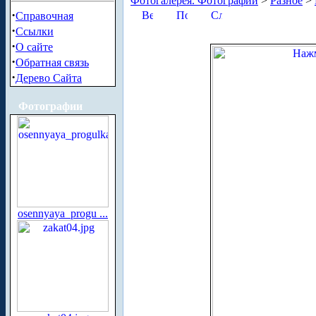
Фотогалерея. Фотографии
>
Разное
>
·
Справочная
·
Ссылки
·
О сайте
·
Обратная связь
·
Дерево Сайта
Фотографии
osennyaya_progu ...