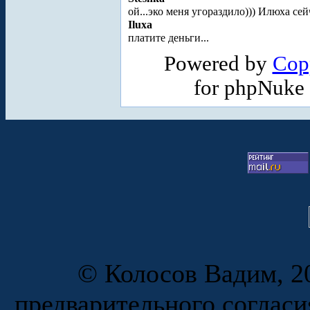
ой...эко меня угораздило))) Илюха се
Iluxa
платите деньги...
Powered by
Cop
for phpNuke
© Колосов Вадим, 20
предварительного согласи