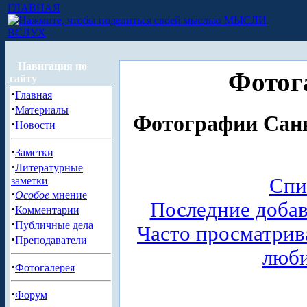
ГЛАВНАЯ
МЫСЛИ
ВСЛУХ
Навигация по
Фотог
сайту
·
Главная
·
Материалы
Фотографии Санк
·
Новости
·
Заметки
·
Литературные
Спи
заметки
·
Особое
мнение
Последние доба
·
Комментарии
·
Публичные дела
Часто просматри
·
Преподаватели
люб
·
Фотогалерея
·
Форум