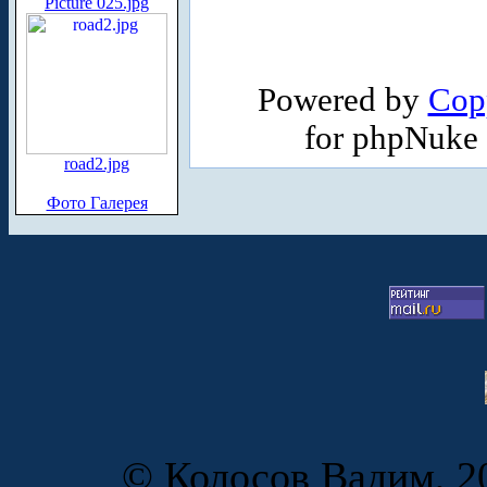
Picture 025.jpg
Powered by
Cop
for phpNuke
road2.jpg
Фото Галерея
© Колосов Вадим, 20