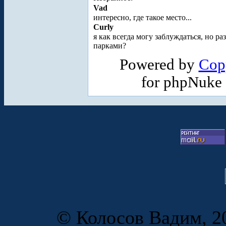
Vad
интересно, где такое место...
Curly
я как всегда могу заблуждаться, но 
парками?
Powered by
Cop
for phpNuke
© Колосов Вадим, 20