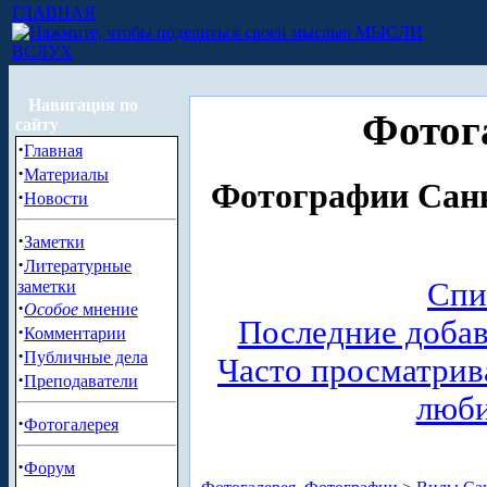
ГЛАВНАЯ
МЫСЛИ
ВСЛУХ
Навигация по
Фотог
сайту
·
Главная
·
Материалы
Фотографии Санк
·
Новости
·
Заметки
·
Литературные
Спи
заметки
·
Особое
мнение
Последние доба
·
Комментарии
·
Публичные дела
Часто просматри
·
Преподаватели
люб
·
Фотогалерея
·
Форум