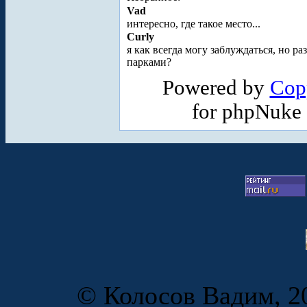
Vad
интересно, где такое место...
Curly
я как всегда могу заблуждаться, но 
парками?
Powered by
Cop
for phpNuke
© Колосов Вадим, 20