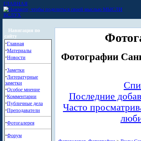
ГЛАВНАЯ
МЫСЛИ
ВСЛУХ
Навигация по
Фотог
сайту
·
Главная
·
Материалы
Фотографии Санк
·
Новости
·
Заметки
·
Литературные
Спи
заметки
·
Особое
мнение
Последние доба
·
Комментарии
·
Публичные дела
Часто просматри
·
Преподаватели
люб
·
Фотогалерея
·
Форум