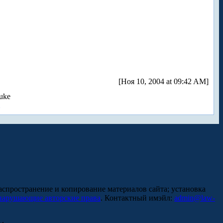
[Ноя 10, 2004 at 09:42 AM]
uke
аспространение и копирование материалов сайта; установка
нарушающие авторские права
. Контактный имэйл:
admin@law-