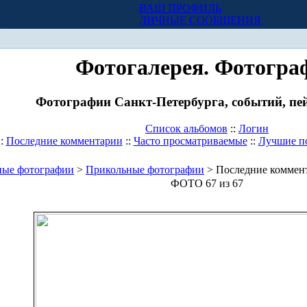
ВАШ ПРОФИЛЬ
Х
ЛИЧНЫЕ СООБЩЕНИЯ
Фотогалерея. Фотогра
Фотографии Санкт-Петербурга, событий, пей
Список альбомов
::
Логин
::
Последние комментарии
::
Часто просматриваемые
::
Лучшие п
ные фотографии
>
Прикольные фотографии
> Последние коммен
ФОТО 67 из 67