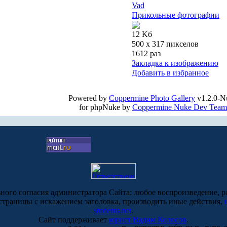
Vad
Прикольные фотографии
12 Kб
500 x 317 пикселов
1612 раз
Закладка к изображению
Добавить в избранное
Powered by
Coppermine Photo Gallery
v1.2.0-N
for phpNuke by
Coppermine Nuke Dev Team
ьного согласия администратора Сайта: любое воспроизведение, р
-страницы с искажением заголовка, производить иные действия,
students.net
.
Сайт поддерживает
юрист Вадим Колосов
.