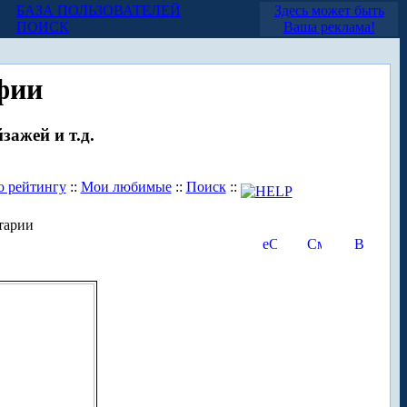
БАЗА ПОЛЬЗОВАТЕЛЕЙ
Здесь может быть
ПОИСК
Ваша реклама!
фии
зажей и т.д.
о рейтингу
::
Мои любимые
::
Поиск
::
тарии