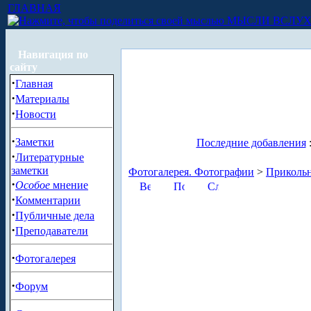
ГЛАВНАЯ
МЫСЛИ ВСЛУ
Навигация по
сайту
·
Главная
·
Материалы
·
Новости
·
Заметки
Последние добавления
·
Литературные
заметки
Фотогалерея. Фотографии
>
Приколь
·
Особое
мнение
·
Комментарии
·
Публичные дела
·
Преподаватели
·
Фотогалерея
·
Форум