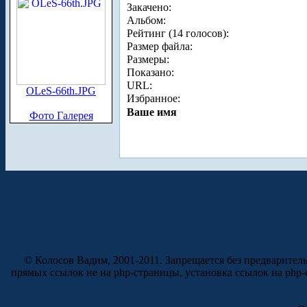
Закачено:
Альбом:
Рейтинг (14 голосов):
Размер файла:
Размеры:
Показано:
URL:
OLeS-66th.JPG
Избранное:
Ваше имя
Фото Галерея
© Колосов Вадим, 2001-2011. Запрещается без предварител
прямых ссылок не на php-страницы, установка ссылок на php