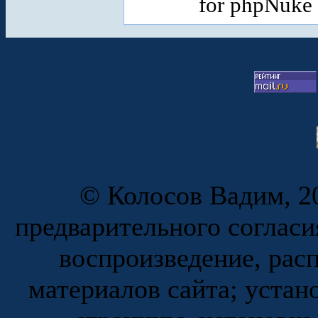
for phpNuke
© Колосов Вадим, 20
предварительного согласи
воспроизведение, рас
материалов сайта; устан