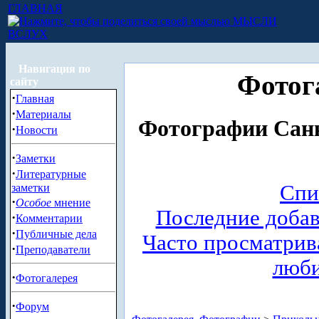
ГЛАВНАЯ
МЫСЛИ
ВСЛУХ
Навигация по
Фотог
сайту
·
Главная
·
Материалы
Фотографии Санк
·
Новости
·
Заметки
·
Литературные
Спи
заметки
·
Особое
мнение
Последние доба
·
Комментарии
·
Публичные дела
Часто просматри
·
Преподаватели
люб
·
Фотогалерея
·
Форум