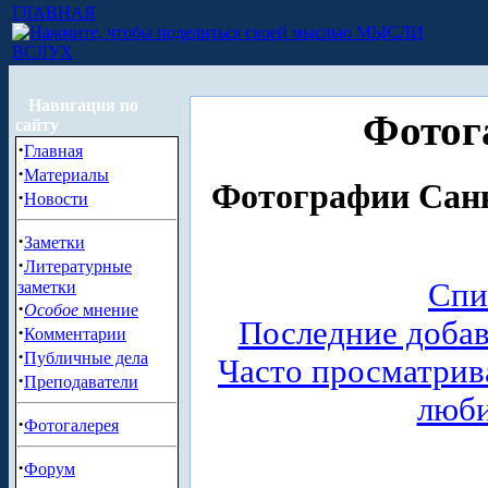
ГЛАВНАЯ
МЫСЛИ
ВСЛУХ
Навигация по
Фотог
сайту
·
Главная
·
Материалы
Фотографии Санк
·
Новости
·
Заметки
·
Литературные
Спи
заметки
·
Особое
мнение
Последние доба
·
Комментарии
·
Публичные дела
Часто просматри
·
Преподаватели
люб
·
Фотогалерея
·
Форум