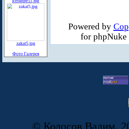
icefigure11.jpg
Powered by
Cop
for phpNuke
zakat5.jpg
Фото Галерея
© Колосов Вадим, 20