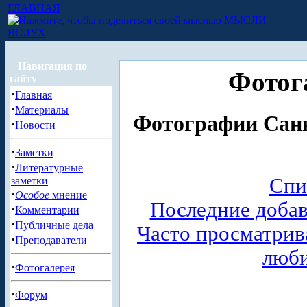
ГЛАВНАЯ
МЫСЛИ
ВСЛУХ
Навигация по
Фотог
сайту
·
Главная
·
Материалы
Фотографии Санк
·
Новости
·
Заметки
·
Литературные
Спи
заметки
·
Особое
мнение
Последние доба
·
Комментарии
·
Публичные дела
Часто просматри
·
Преподаватели
люб
·
Фотогалерея
·
Форум