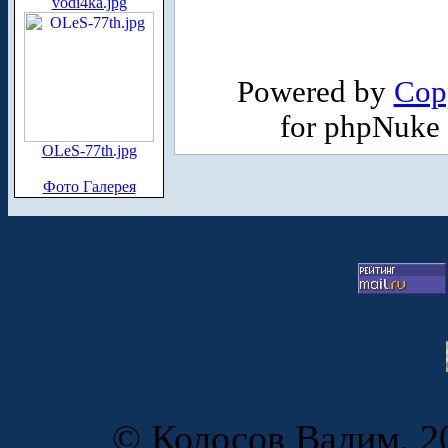
vodi4ka.jpg
Powered by
Cop
for phpNuke
OLeS-77th.jpg
Фото Галерея
© Колосов Вадим, 20