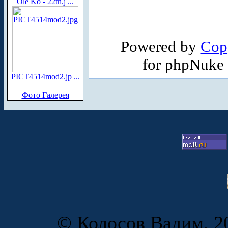
Ole Ko - 22th.j ...
Powered by
Cop
for phpNuke
PICT4514mod2.jp ...
Фото Галерея
© Колосов Вадим, 20