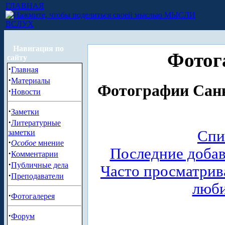
ГЛАВНАЯ
МЫСЛИ
ВСЛУХ
Навигация по
Фотог
сайту
·
Главная
·
Материалы
Фотографии Санк
·
Новости
·
Заметки
·
Литературные
Спи
заметки
·
Особое
мнение
Последние доба
·
Комментарии
·
Публичные дела
Часто просматри
·
Преподаватели
люб
·
Фотогалерея
·
Форум