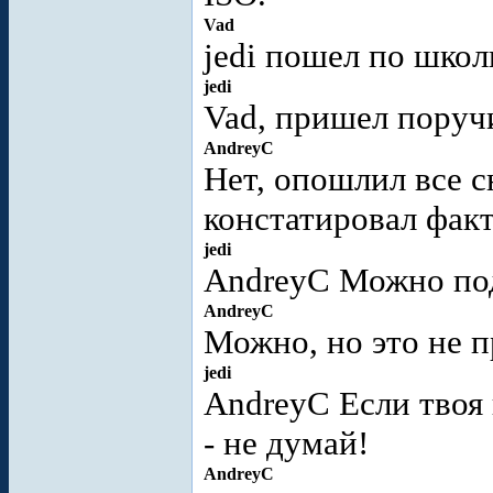
Vad
jedi пошел по шко
jedi
Vad, пришел поруч
AndreyC
Нет, опошлил все с
констатировал факт
jedi
AndreyC Можно под
AndreyC
Можно, но это не 
jedi
AndreyC Если твоя 
- не думай!
AndreyC