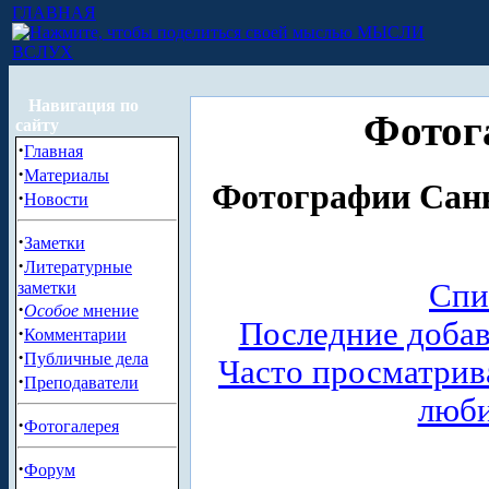
ГЛАВНАЯ
МЫСЛИ
ВСЛУХ
Навигация по
Фотог
сайту
·
Главная
·
Материалы
Фотографии Санк
·
Новости
·
Заметки
·
Литературные
Спи
заметки
·
Особое
мнение
Последние доба
·
Комментарии
·
Публичные дела
Часто просматри
·
Преподаватели
люб
·
Фотогалерея
·
Форум