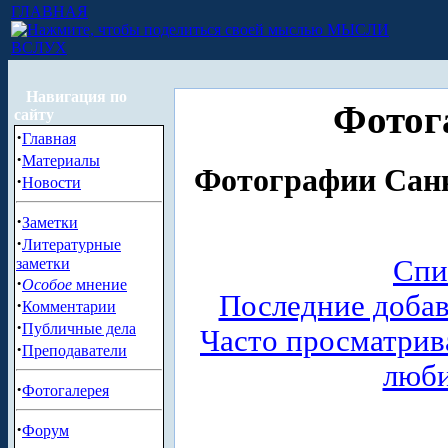
ГЛАВНАЯ
МЫСЛИ
ВСЛУХ
Навигация по
Фотог
сайту
·
Главная
·
Материалы
Фотографии Санк
·
Новости
·
Заметки
·
Литературные
Спи
заметки
·
Особое
мнение
Последние доба
·
Комментарии
·
Публичные дела
Часто просматри
·
Преподаватели
люб
·
Фотогалерея
·
Форум