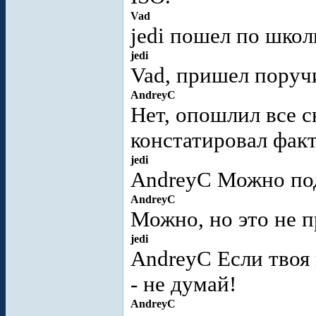
Vad
jedi пошел по шко
jedi
Vad, пришел поруч
AndreyC
Нет, опошлил все с
констатировал факт
jedi
AndreyC Можно под
AndreyC
Можно, но это не 
jedi
AndreyC Если твоя 
- не думай!
AndreyC