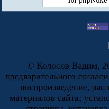
for phpNuke
© Колосов Вадим, 20
предварительного согласи
воспроизведение, рас
материалов сайта; устан
страницы, установка