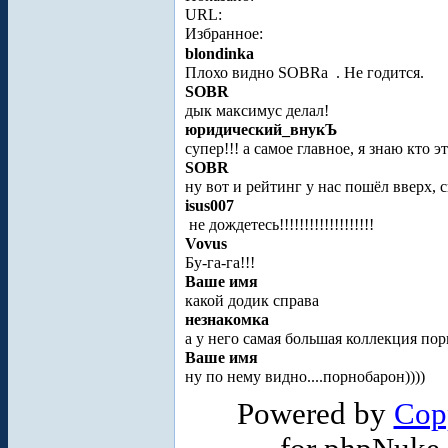
URL:
Избранное:
blondinka
Плохо видно SOBRa
. Не годится.
SOBR
дык максимус делал!
юридический_внукЪ
супер!!! а самое главное, я знаю кто это!
SOBR
ну вот и рейтинг у нас пошёл вверх, 
isus007
не дождетесь!!!!!!!!!!!!!!!!!!!
Vovus
Бу-га-га!!!
Ваше имя
какой додик справа
незнакомка
а у него самая большая коллекция пор
Ваше имя
ну по нему видно....порнобарон))))
Powered by
Cop