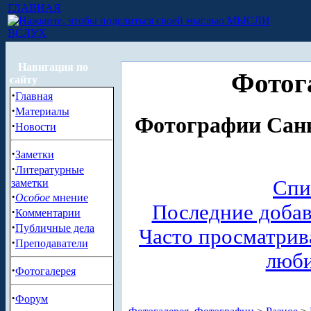
ГЛАВНАЯ
МЫСЛИ
ВСЛУХ
Навигация по
Фотог
сайту
·
Главная
·
Материалы
Фотографии Санк
·
Новости
·
Заметки
·
Литературные
Спи
заметки
·
Особое
мнение
Последние доба
·
Комментарии
·
Публичные дела
Часто просматри
·
Преподаватели
люб
·
Фотогалерея
·
Форум