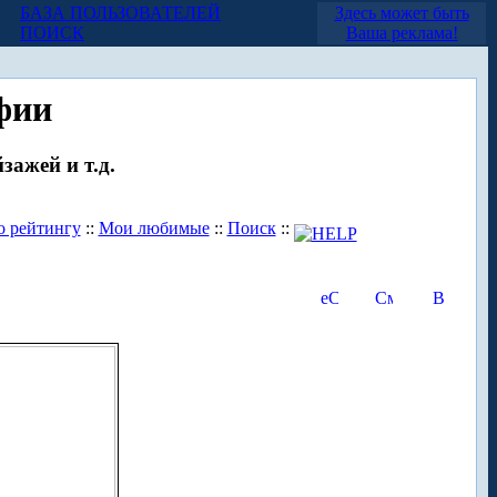
БАЗА ПОЛЬЗОВАТЕЛЕЙ
Здесь может быть
ПОИСК
Ваша реклама!
фии
зажей и т.д.
о рейтингу
::
Мои любимые
::
Поиск
::