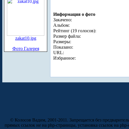
Информация о фото
Закачено:
Альбом:
Рейтинг (19 голосов):
Размер файла:
zakat10.jpg
Размеры:
Показано:
Фото Галерея
URL:
Избранное:
© Колосов Вадим, 2001-2011. Запрещается без предварител
прямых ссылок не на php-страницы, установка ссылок на php