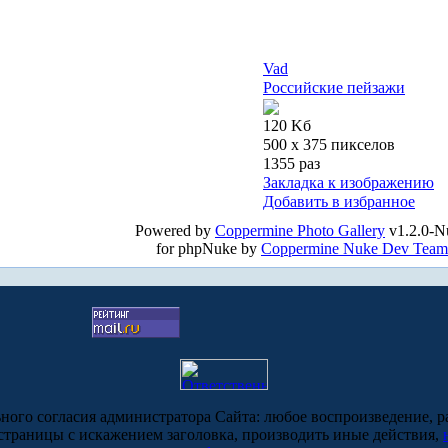
Vad
Российские пейзажи
120 Kб
500 x 375 пикселов
1355 раз
Закладка к изображению
Добавить в избранное
Powered by
Coppermine Photo Gallery
v1.2.0-N
for phpNuke by
Coppermine Nuke Dev Team
ьного согласия администратора Сайта: любое воспроизведение, р
-страницы с искажением заголовка, производить иные действия,