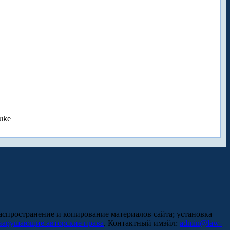
uke
аспространение и копирование материалов сайта; установка
нарушающие авторские права
. Контактный имэйл:
admin@law-