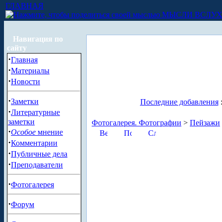
ГЛАВНАЯ
МЫСЛИ ВСЛУ
Навигация по
сайту
·
Главная
·
Материалы
·
Новости
·
Заметки
Последние добавления
·
Литературные
заметки
Фотогалерея. Фотографии
>
Пейзажи
·
Особое
мнение
·
Комментарии
·
Публичные дела
·
Преподаватели
·
Фотогалерея
·
Форум