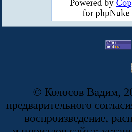
Powered by
Cop
for phpNuke
© Колосов Вадим, 20
предварительного согласи
воспроизведение, рас
материалов сайта; устан