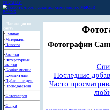
ГЛАВНАЯ
МЫСЛИ
ВСЛУХ
Навигация по
Фотог
сайту
·
Главная
·
Материалы
Фотографии Санк
·
Новости
·
Заметки
·
Литературные
Спи
заметки
·
Особое
мнение
Последние доба
·
Комментарии
·
Публичные дела
Часто просматри
·
Преподаватели
люб
·
Фотогалерея
·
Форум