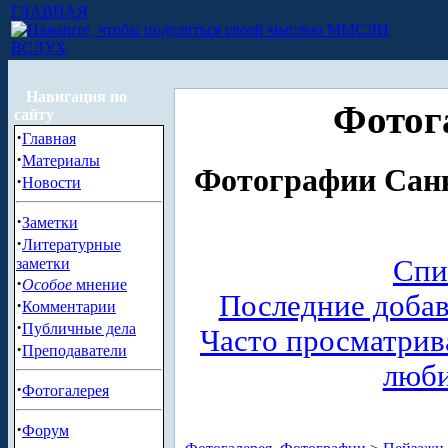
ГЛАВНАЯ
МЫСЛИ
ВСЛУХ
Навигация по
Фотог
сайту
·
Главная
·
Материалы
Фотографии Санк
·
Новости
·
Заметки
·
Литературные
Спи
заметки
·
Особое
мнение
Последние доба
·
Комментарии
·
Публичные дела
Часто просматри
·
Преподаватели
люб
·
Фотогалерея
·
Форум