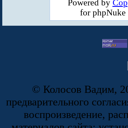
Powered by
Cop
for phpNuke
© Колосов Вадим, 20
предварительного согласи
воспроизведение, рас
материалов сайта; устан