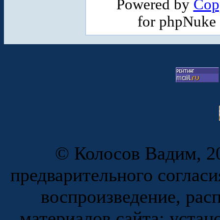
Powered by
Cop
for phpNuke
© Колосов Вадим, 20
предварительного согласи
воспроизведение, рас
материалов сайта; устан