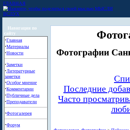
ГЛАВНАЯ
МЫСЛИ
ВСЛУХ
Навигация по
Фотог
сайту
·
Главная
·
Материалы
Фотографии Санк
·
Новости
·
Заметки
·
Литературные
Спи
заметки
·
Особое
мнение
Последние доба
·
Комментарии
·
Публичные дела
Часто просматри
·
Преподаватели
люб
·
Фотогалерея
·
Форум