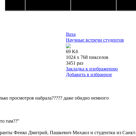
Iluxa
Научные встречи студентов
69 Kб
1024 x 768 пикселов
3451 раз
Закладка к изображению
Добавить в избранное
олько просмотров набрала????? даже обидно немного
это там??"
иранты Фенко Дмитрий, Пашкевич Михаил и студентки из Санкт