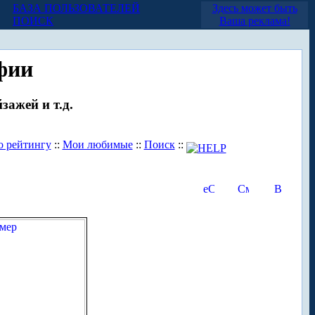
БАЗА ПОЛЬЗОВАТЕЛЕЙ
Здесь может быть
ПОИСК
Ваша реклама!
фии
зажей и т.д.
о рейтингу
::
Мои любимые
::
Поиск
::