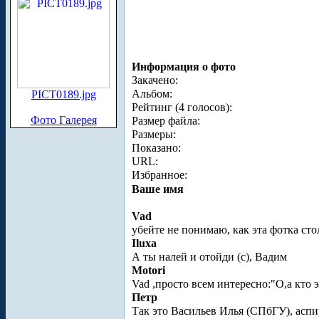
Информация о фото
Закачено:
Альбом:
PICT0189.jpg
Рейтинг (4 голосов):
Фото Галерея
Размер файла:
Размеры:
Показано:
URL:
Избранное:
Ваше имя
Vad
убейте не понимаю, как эта фотка ст
Iluxa
А ты налей и отойди (с), Вадим
Motori
Vad ,просто всем интересно:"О,а кто 
Петр
Так это Васильев Илья (СПбГУ), асп