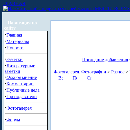
ГЛАВНАЯ
МЫСЛИ ВСЛУ
Навигация по
сайту
·
Главная
·
Материалы
·
Новости
·
Заметки
Последние добавления
·
Литературные
заметки
Фотогалерея. Фотографии
>
Разное
>
·
Особое
мнение
·
Комментарии
·
Публичные дела
·
Преподаватели
·
Фотогалерея
·
Форум