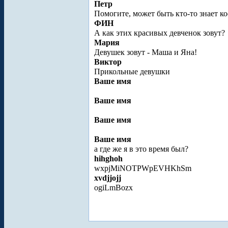
Петр
Помогите, может быть кто-то знает к
ФИН
А как этих красивых девченок зовут?
Мария
Девушек зовут - Маша и Яна!
Виктор
Прикольные девушки
Ваше имя
Ваше имя
Ваше имя
Ваше имя
а где же я в это время был?
hihghoh
wxpjMiNOTPWpEVHKhSm
xvdjjojj
ogiLmBozx