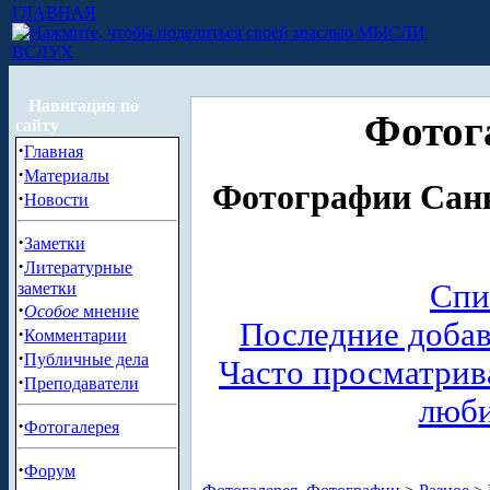
ГЛАВНАЯ
МЫСЛИ
ВСЛУХ
Навигация по
Фотог
сайту
·
Главная
·
Материалы
Фотографии Санк
·
Новости
·
Заметки
·
Литературные
Спи
заметки
·
Особое
мнение
Последние доба
·
Комментарии
·
Публичные дела
Часто просматри
·
Преподаватели
люб
·
Фотогалерея
·
Форум