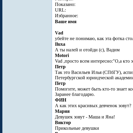
Показано:
URL:
Избранное:
Ваше имя
Vad
убейте не понимаю, как эта фотка ст
Iluxa
А ты налей и отойди (с), Вадим
Motori
Vad ,просто всем интересно:"О,а кто 
Петр
Так это Васильев Илья (СПбГУ), асп
Петербургской юриидческой академи
Петр
Помогите, может быть кто-то знает к
Заранее благодарю.
ФИН
А как этих красивых девченок зовут?
Мария
Девушек зовут - Маша и Яна!
Виктор
Прикольные девушки