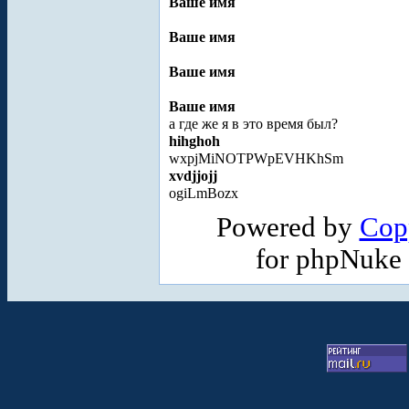
Ваше имя
Ваше имя
Ваше имя
Ваше имя
а где же я в это время был?
hihghoh
wxpjMiNOTPWpEVHKhSm
xvdjjojj
ogiLmBozx
Powered by
Cop
for phpNuke