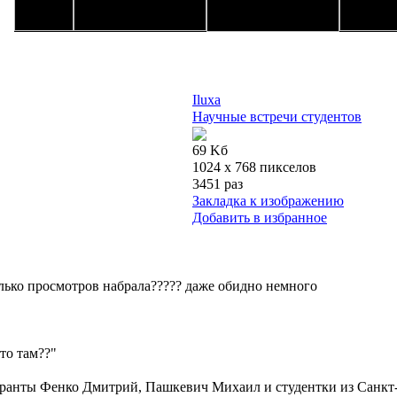
Iluxa
Научные встречи студентов
69 Kб
1024 x 768 пикселов
3451 раз
Закладка к изображению
Добавить в избранное
олько просмотров набрала????? даже обидно немного
это там??"
иранты Фенко Дмитрий, Пашкевич Михаил и студентки из Санкт