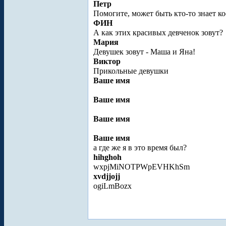
Петр
Помогите, может быть кто-то знает к
ФИН
А как этих красивых девченок зовут?
Мария
Девушек зовут - Маша и Яна!
Виктор
Прикольные девушки
Ваше имя
Ваше имя
Ваше имя
Ваше имя
а где же я в это время был?
hihghoh
wxpjMiNOTPWpEVHKhSm
xvdjjojj
ogiLmBozx