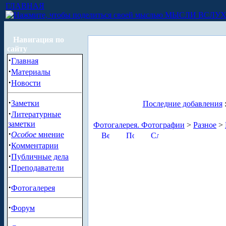
ГЛАВНАЯ
МЫСЛИ ВСЛУ
Навигация по
сайту
·
Главная
·
Материалы
·
Новости
·
Заметки
Последние добавления
·
Литературные
заметки
Фотогалерея. Фотографии
>
Разное
>
·
Особое
мнение
·
Комментарии
·
Публичные дела
·
Преподаватели
·
Фотогалерея
·
Форум