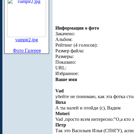
Информация о фото
Закачено:
Альбом:
vampir2.jpg
Рейтинг (4 голосов):
Фото Галерея
Размер файла:
Размеры:
Показано:
URL:
Избранное:
Ваше имя
Vad
убейте не понимаю, как эта фотка ст
Iluxa
А ты налей и отойди (с), Вадим
Motori
Vad ,просто всем интересно:"О,а кто 
Петр
Так это Васильев Илья (СПбГУ), асп