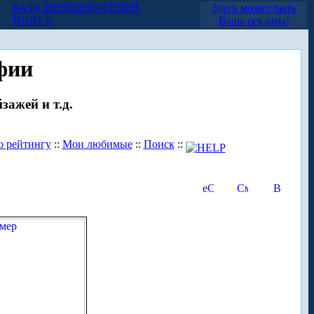
БАЗА ПОЛЬЗОВАТЕЛЕЙ
Здесь может быть
ПОИСК
Ваша реклама!
фии
зажей и т.д.
о рейтингу
::
Мои любимые
::
Поиск
::