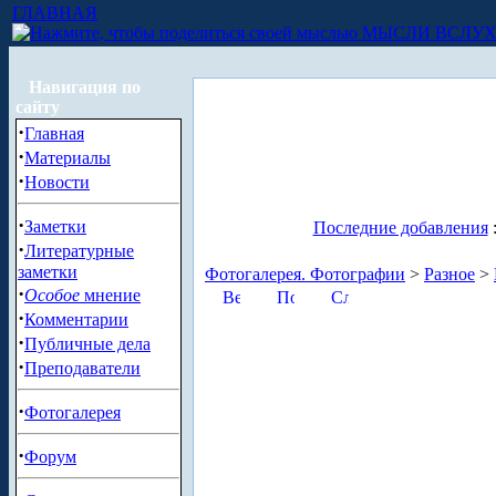
ГЛАВНАЯ
МЫСЛИ ВСЛУ
Навигация по
сайту
·
Главная
·
Материалы
·
Новости
·
Заметки
Последние добавления
·
Литературные
заметки
Фотогалерея. Фотографии
>
Разное
>
·
Особое
мнение
·
Комментарии
·
Публичные дела
·
Преподаватели
·
Фотогалерея
·
Форум