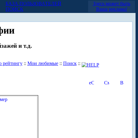
БАЗА ПОЛЬЗОВАТЕЛЕЙ
Здесь может быть
ПОИСК
Ваша реклама!
фии
зажей и т.д.
о рейтингу
::
Мои любимые
::
Поиск
::