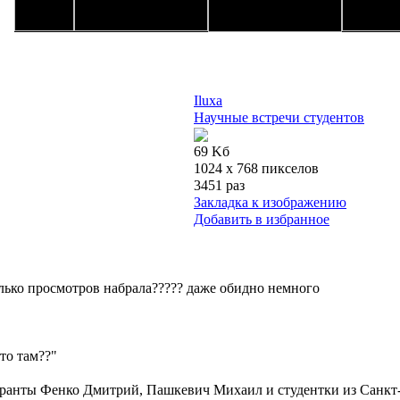
Iluxa
Научные встречи студентов
69 Kб
1024 x 768 пикселов
3451 раз
Закладка к изображению
Добавить в избранное
олько просмотров набрала????? даже обидно немного
это там??"
иранты Фенко Дмитрий, Пашкевич Михаил и студентки из Санкт