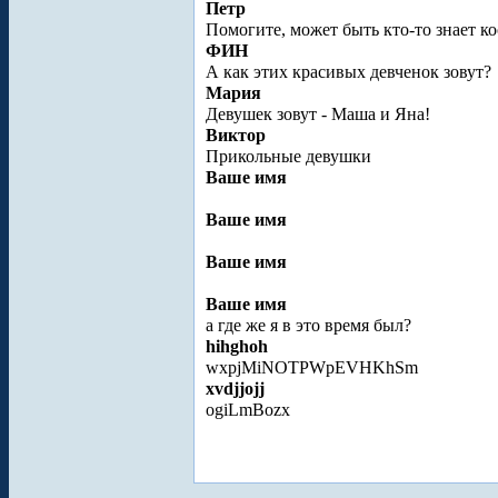
Петр
Помогите, может быть кто-то знает к
ФИН
А как этих красивых девченок зовут?
Мария
Девушек зовут - Маша и Яна!
Виктор
Прикольные девушки
Ваше имя
Ваше имя
Ваше имя
Ваше имя
а где же я в это время был?
hihghoh
wxpjMiNOTPWpEVHKhSm
xvdjjojj
ogiLmBozx