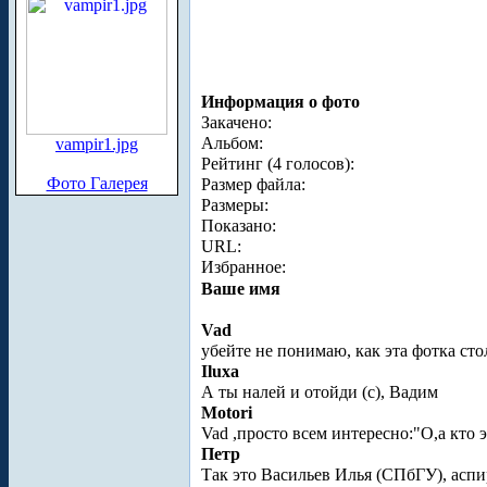
Информация о фото
Закачено:
Альбом:
vampir1.jpg
Рейтинг (4 голосов):
Фото Галерея
Размер файла:
Размеры:
Показано:
URL:
Избранное:
Ваше имя
Vad
убейте не понимаю, как эта фотка ст
Iluxa
А ты налей и отойди (с), Вадим
Motori
Vad ,просто всем интересно:"О,а кто 
Петр
Так это Васильев Илья (СПбГУ), асп