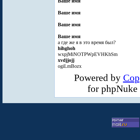
Ваше имя
Ваше имя
Ваше имя
Ваше имя
а где же я в это время был?
hihghoh
wxpjMiNOTPWpEVHKhSm
xvdjjojj
ogiLmBozx
Powered by
Cop
for phpNuke