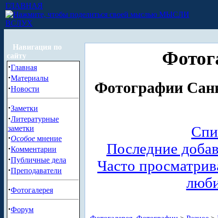
ГЛАВНАЯ
МЫСЛИ
ВСЛУХ
Навигация по
Фотог
сайту
·
Главная
·
Материалы
Фотографии Санк
·
Новости
·
Заметки
·
Литературные
Спи
заметки
·
Особое
мнение
Последние доба
·
Комментарии
·
Публичные дела
Часто просматри
·
Преподаватели
люб
·
Фотогалерея
·
Форум