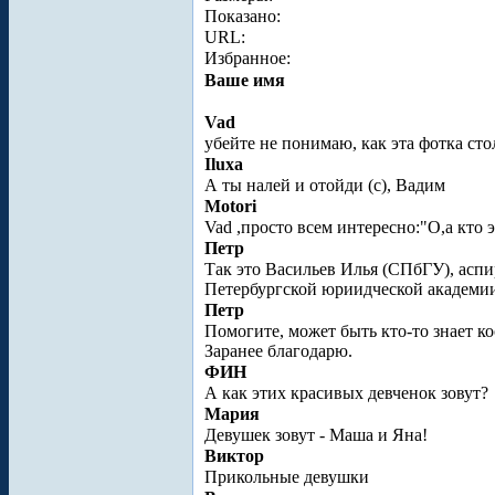
Показано:
URL:
Избранное:
Ваше имя
Vad
убейте не понимаю, как эта фотка ст
Iluxa
А ты налей и отойди (с), Вадим
Motori
Vad ,просто всем интересно:"О,а кто 
Петр
Так это Васильев Илья (СПбГУ), асп
Петербургской юриидческой академи
Петр
Помогите, может быть кто-то знает к
Заранее благодарю.
ФИН
А как этих красивых девченок зовут?
Мария
Девушек зовут - Маша и Яна!
Виктор
Прикольные девушки