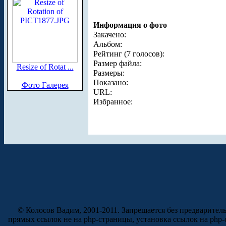
Информация о фото
Закачено:
Альбом:
Рейтинг (7 голосов):
Размер файла:
Resize of Rotat ...
Размеры:
Показано:
Фото Галерея
URL:
Избранное:
© Колосов Вадим, 2001-2011. Запрещается без предварител
прямых ссылок не на php-страницы, установка ссылок на php