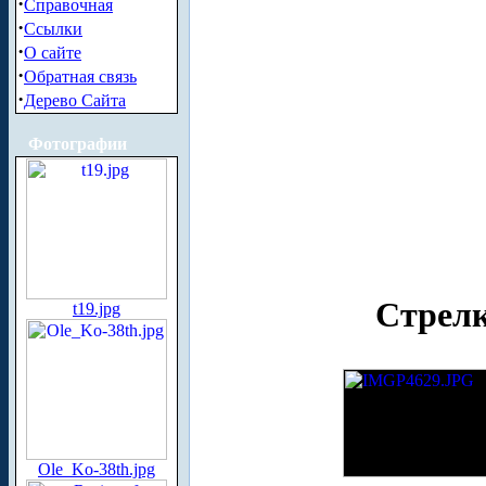
·
Справочная
·
Ссылки
·
О сайте
·
Обратная связь
·
Дерево Сайта
Фотографии
Стрелк
t19.jpg
Ole_Ko-38th.jpg