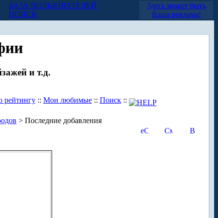
БАЗА ПОЛЬЗОВАТЕЛЕЙ
Здесь может быть
ПОИСК
Ваша реклама!
фии
зажей и т.д.
о рейтингу
::
Мои любимые
::
Поиск
::
родов
> Последние добавления