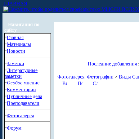
ГЛАВНАЯ
МЫСЛИ ВСЛУ
Навигация по
сайту
·
Главная
·
Материалы
·
Новости
·
Заметки
Последние добавления
·
Литературные
заметки
Фотогалерея. Фотографии
>
Виды Сан
·
Особое
мнение
·
Комментарии
·
Публичные дела
·
Преподаватели
·
Фотогалерея
·
Форум