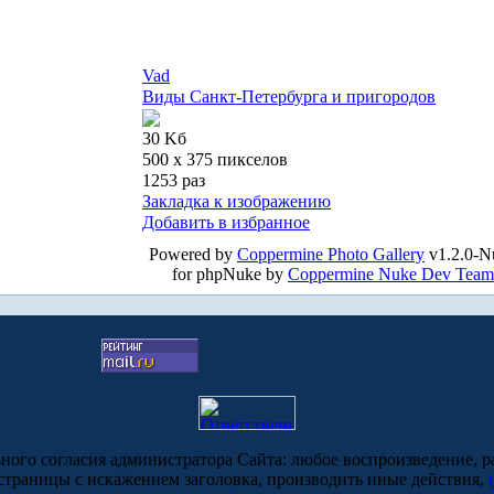
Vad
Виды Санкт-Петербурга и пригородов
30 Kб
500 x 375 пикселов
1253 раз
Закладка к изображению
Добавить в избранное
Powered by
Coppermine Photo Gallery
v1.2.0-N
for phpNuke by
Coppermine Nuke Dev Team
ьного согласия администратора Сайта: любое воспроизведение, р
-страницы с искажением заголовка, производить иные действия,