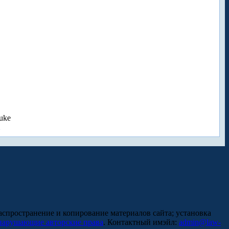
uke
аспространение и копирование материалов сайта; установка
нарушающие авторские права
. Контактный имэйл:
admin@law-