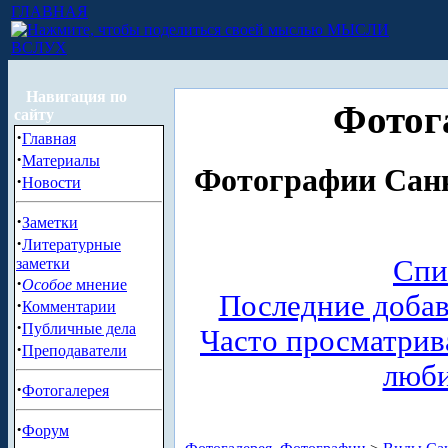
ГЛАВНАЯ
МЫСЛИ
ВСЛУХ
Навигация по
Фотог
сайту
·
Главная
·
Материалы
Фотографии Санк
·
Новости
·
Заметки
·
Литературные
Спи
заметки
·
Особое
мнение
Последние доба
·
Комментарии
·
Публичные дела
Часто просматри
·
Преподаватели
люб
·
Фотогалерея
·
Форум