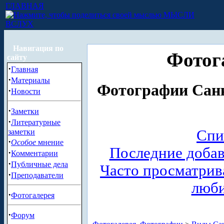
ГЛАВНАЯ
МЫСЛИ
ВСЛУХ
Навигация по
Фотог
сайту
·
Главная
·
Материалы
Фотографии Санк
·
Новости
·
Заметки
·
Литературные
Спи
заметки
·
Особое
мнение
Последние доба
·
Комментарии
·
Публичные дела
Часто просматри
·
Преподаватели
люб
·
Фотогалерея
·
Форум