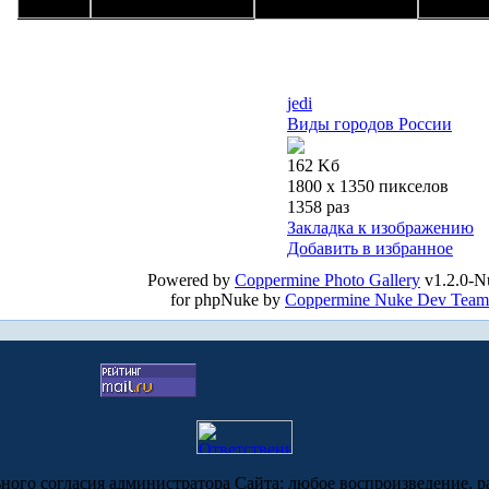
jedi
Виды городов России
162 Kб
1800 x 1350 пикселов
1358 раз
Закладка к изображению
Добавить в избранное
Powered by
Coppermine Photo Gallery
v1.2.0-N
for phpNuke by
Coppermine Nuke Dev Team
ьного согласия администратора Сайта: любое воспроизведение, р