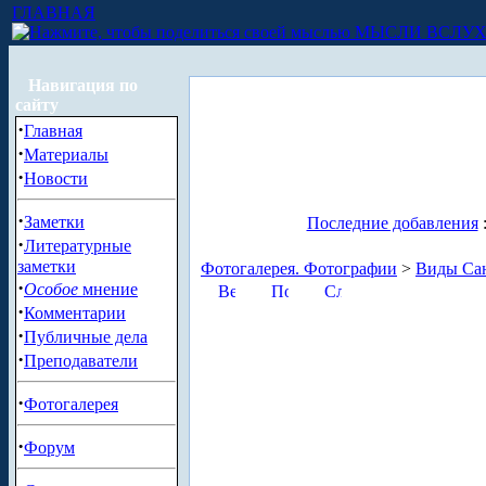
ГЛАВНАЯ
МЫСЛИ ВСЛУ
Навигация по
сайту
·
Главная
·
Материалы
·
Новости
·
Заметки
Последние добавления
·
Литературные
заметки
Фотогалерея. Фотографии
>
Виды Сан
·
Особое
мнение
·
Комментарии
·
Публичные дела
·
Преподаватели
·
Фотогалерея
·
Форум