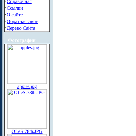
·
Справочная
·
Ссылки
·
О сайте
·
Обратная связь
·
Дерево Сайта
Фотографии
apples.jpg
OLeS-78th.JPG