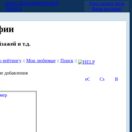
БАЗА ПОЛЬЗОВАТЕЛЕЙ
Здесь может быть
ПОИСК
Ваша реклама!
фии
зажей и т.д.
о рейтингу
::
Мои любимые
::
Поиск
::
е добавления