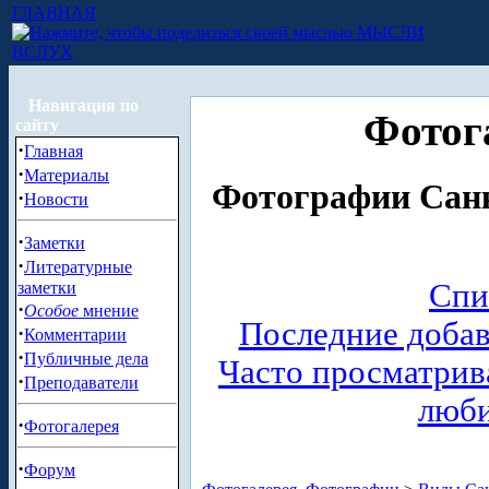
ГЛАВНАЯ
МЫСЛИ
ВСЛУХ
Навигация по
Фотог
сайту
·
Главная
·
Материалы
Фотографии Санк
·
Новости
·
Заметки
·
Литературные
Спи
заметки
·
Особое
мнение
Последние доба
·
Комментарии
·
Публичные дела
Часто просматри
·
Преподаватели
люб
·
Фотогалерея
·
Форум