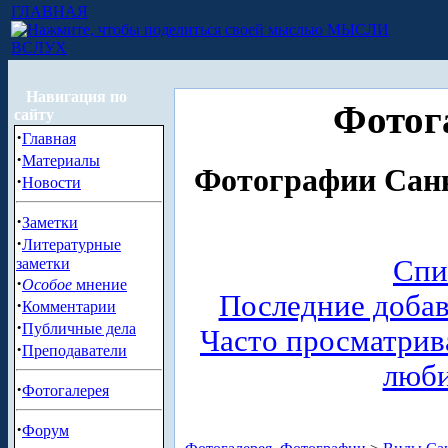
ГЛАВНАЯ
МЫСЛИ
ВСЛУХ
Навигация по
Фотог
сайту
·
Главная
·
Материалы
Фотографии Санк
·
Новости
·
Заметки
·
Литературные
Спи
заметки
·
Особое
мнение
Последние доба
·
Комментарии
·
Публичные дела
Часто просматри
·
Преподаватели
люб
·
Фотогалерея
·
Форум