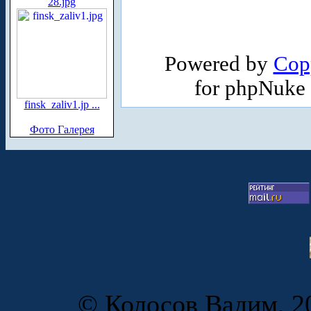
28.jpg
Powered by
Cop
for phpNuke
finsk_zaliv1.jp ...
Фото Галерея
© Колосов Вадим, 20