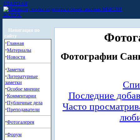
ГЛАВНАЯ
МЫСЛИ
ВСЛУХ
Навигация по
Фотог
сайту
·
Главная
·
Материалы
Фотографии Санк
·
Новости
·
Заметки
·
Литературные
Спи
заметки
·
Особое
мнение
Последние доба
·
Комментарии
·
Публичные дела
Часто просматри
·
Преподаватели
люб
·
Фотогалерея
·
Форум