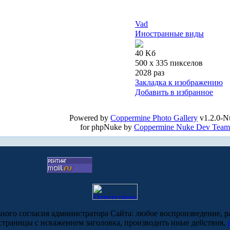
Vad
Иностранные виды
40 Kб
500 x 335 пикселов
2028 раз
Закладка к изображению
Добавить в избранное
Powered by
Coppermine Photo Gallery
v1.2.0-N
for phpNuke by
Coppermine Nuke Dev Team
ьного согласия администратора Сайта: любое воспроизведение, р
-страницы с искажением заголовка, производить иные действия,