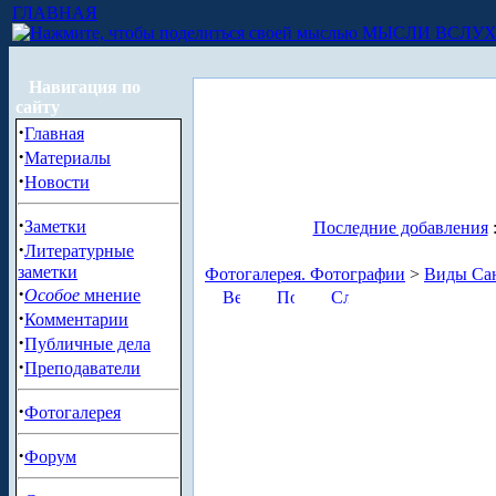
ГЛАВНАЯ
МЫСЛИ ВСЛУ
Навигация по
сайту
·
Главная
·
Материалы
·
Новости
·
Заметки
Последние добавления
·
Литературные
заметки
Фотогалерея. Фотографии
>
Виды Сан
·
Особое
мнение
·
Комментарии
·
Публичные дела
·
Преподаватели
·
Фотогалерея
·
Форум