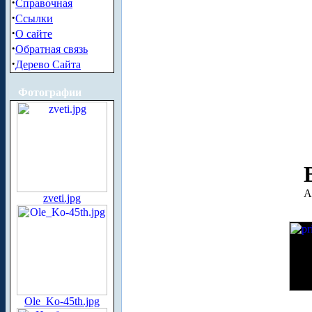
·
Справочная
·
Ссылки
·
О сайте
·
Обратная связь
·
Дерево Сайта
Фотографии
А
zveti.jpg
Ole_Ko-45th.jpg