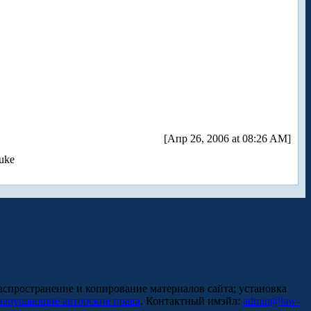
[Апр 26, 2006 at 08:26 AM]
uke
аспространение и копирование материалов сайта; установка
нарушающие авторские права
. Контактный имэйл:
admin@law-