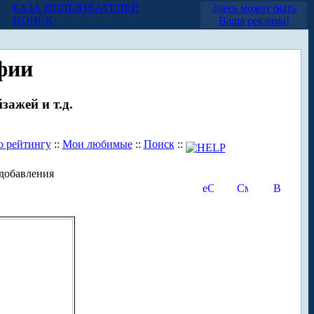
БАЗА ПОЛЬЗОВАТЕЛЕЙ
Здесь может быть
ПОИСК
Ваша реклама!
фии
зажей и т.д.
о рейтингу
::
Мои любимые
::
Поиск
::
добавления