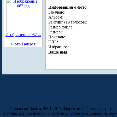
Информация о фото
Закачено:
Альбом:
Рейтинг (19 голосов):
Размер файла:
Размеры:
Изображение 082 ...
Показано:
URL:
Фото Галерея
Избранное:
Ваше имя
© Колосов Вадим, 2001-2011. Запрещается без предварител
прямых ссылок не на php-страницы, установка ссылок на php