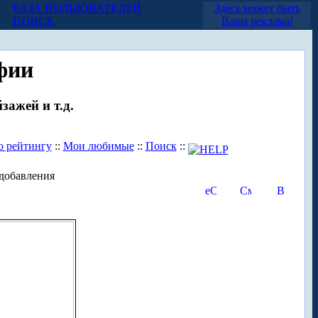
БАЗА ПОЛЬЗОВАТЕЛЕЙ
Здесь может быть
ПОИСК
Ваша реклама!
фии
зажей и т.д.
о рейтингу
::
Мои любимые
::
Поиск
::
добавления