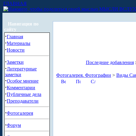
ГЛАВНАЯ
МЫСЛИ ВСЛУ
Навигация по
сайту
·
Главная
·
Материалы
·
Новости
·
Заметки
Последние добавления
·
Литературные
заметки
Фотогалерея. Фотографии
>
Виды Сан
·
Особое
мнение
·
Комментарии
·
Публичные дела
·
Преподаватели
·
Фотогалерея
·
Форум