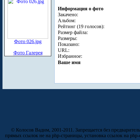
Информация о фото
Закачено:
Альбом:
Рейтинг (19 голосов):
Размер файла:
Размеры:
Фото 026.jpg
Показано:
URL:
Фото Галерея
Избранное:
Ваше имя
© Колосов Вадим, 2001-2011. Запрещается без предварител
прямых ссылок не на php-страницы, установка ссылок на php