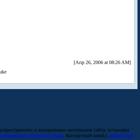
[Апр 26, 2006 at 08:26 AM]
uke
аспространение и копирование материалов сайта; установка
нарушающие авторские права
. Контактный имэйл:
admin@law-