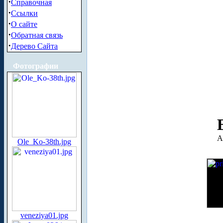
·
Справочная
·
Ссылки
·
О сайте
·
Обратная связь
·
Дерево Сайта
Фотографии
А
Ole_Ko-38th.jpg
veneziya01.jpg