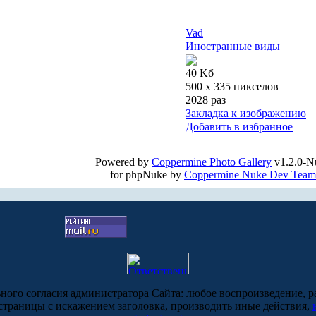
Vad
Иностранные виды
40 Kб
500 x 335 пикселов
2028 раз
Закладка к изображению
Добавить в избранное
Powered by
Coppermine Photo Gallery
v1.2.0-N
for phpNuke by
Coppermine Nuke Dev Team
ьного согласия администратора Сайта: любое воспроизведение, р
-страницы с искажением заголовка, производить иные действия,