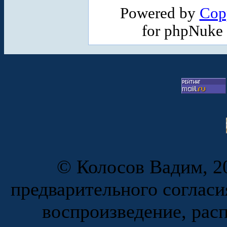
Powered by
Cop
for phpNuke
© Колосов Вадим, 20
предварительного согласи
воспроизведение, рас