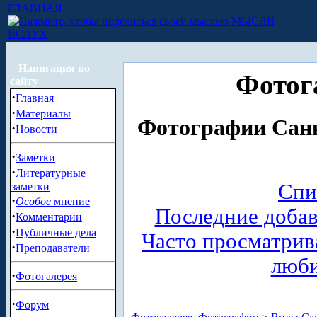
ГЛАВНАЯ
МЫСЛИ
ВСЛУХ
Навигация по
Фотог
сайту
·
Главная
·
Материалы
Фотографии Санк
·
Новости
·
Заметки
·
Литературные
Спи
заметки
·
Особое
мнение
Последние доба
·
Комментарии
·
Публичные дела
Часто просматри
·
Преподаватели
люб
·
Фотогалерея
·
Форум