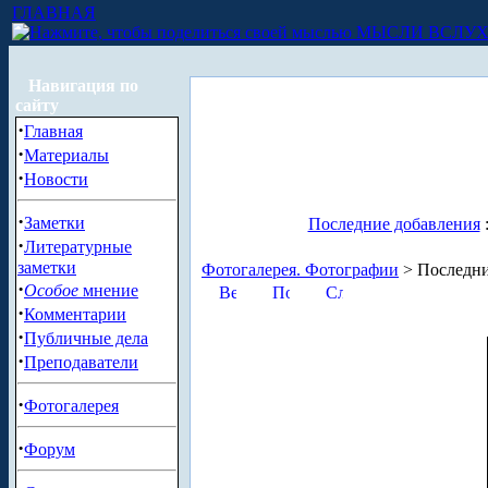
ГЛАВНАЯ
МЫСЛИ ВСЛУ
Навигация по
сайту
·
Главная
·
Материалы
·
Новости
·
Заметки
Последние добавления
·
Литературные
заметки
Фотогалерея. Фотографии
> Последни
·
Особое
мнение
·
Комментарии
·
Публичные дела
·
Преподаватели
·
Фотогалерея
·
Форум