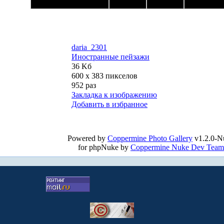
daria_2301
Иностранные пейзажи
36 Kб
600 x 383 пикселов
952 раз
Закладка к изображению
Добавить в избранное
Powered by
Coppermine Photo Gallery
v1.2.0-N
for phpNuke by
Coppermine Nuke Dev Team