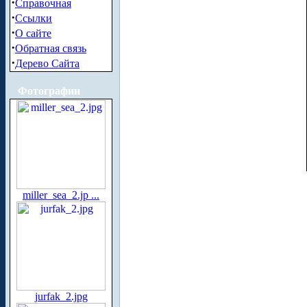
·
Справочная
·
Ссылки
·
О сайте
·
Обратная связь
·
Дерево Сайта
Фотографии
miller_sea_2.jp ...
jurfak_2.jpg