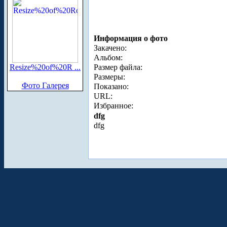
Информация о фото
Закачено:
Альбом:
Resize%20of%20R ...
Размер файла:
Размеры:
Фото Галерея
Показано:
URL:
Избранное:
dfg
dfg