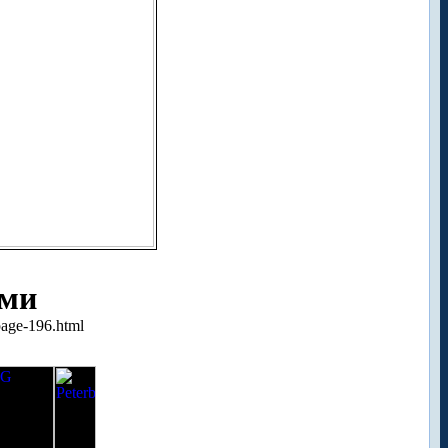
ими
page-196.html