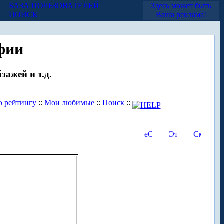
БАЗА ПОЛЬЗОВАТЕЛЕЙ
Здесь может быть
ПОИСК
Ваша реклама!
фии
зажей и т.д.
о рейтингу
::
Мои любимые
::
Поиск
::