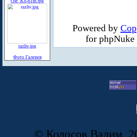
Ole_Ko-61th.jpg
Powered by
Cop
for phpNuke
razliv.jpg
Фото Галерея
© Колосов Вадим, 20