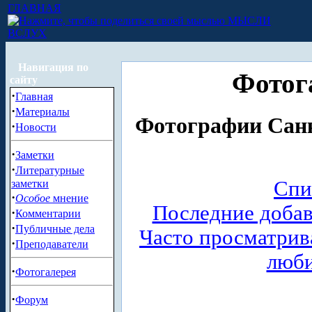
ГЛАВНАЯ
МЫСЛИ
ВСЛУХ
Навигация по
Фотог
сайту
·
Главная
·
Материалы
Фотографии Санк
·
Новости
·
Заметки
·
Литературные
Спи
заметки
·
Особое
мнение
Последние доба
·
Комментарии
·
Публичные дела
Часто просматри
·
Преподаватели
люб
·
Фотогалерея
·
Форум