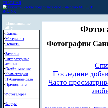
ГЛАВНАЯ
МЫСЛИ
ВСЛУХ
Навигация по
Фотог
сайту
·
Главная
·
Материалы
Фотографии Санк
·
Новости
·
Заметки
·
Литературные
Спи
заметки
·
Особое
мнение
Последние доба
·
Комментарии
·
Публичные дела
Часто просматри
·
Преподаватели
люб
·
Фотогалерея
·
Форум