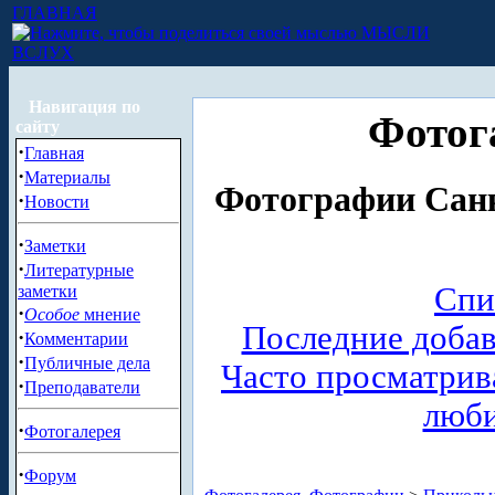
ГЛАВНАЯ
МЫСЛИ
ВСЛУХ
Навигация по
Фотог
сайту
·
Главная
·
Материалы
Фотографии Санк
·
Новости
·
Заметки
·
Литературные
Спи
заметки
·
Особое
мнение
Последние доба
·
Комментарии
·
Публичные дела
Часто просматри
·
Преподаватели
люб
·
Фотогалерея
·
Форум