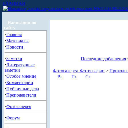
ГЛАВНАЯ
МЫСЛИ ВСЛУ
Навигация по
сайту
·
Главная
·
Материалы
·
Новости
·
Заметки
Последние добавления
·
Литературные
заметки
Фотогалерея. Фотографии
>
Приколь
·
Особое
мнение
·
Комментарии
·
Публичные дела
·
Преподаватели
·
Фотогалерея
·
Форум