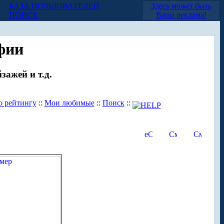
БАЗА ПОЛЬЗОВАТЕЛЕЙ
Здесь может быть
ПОИСК
Ваша реклама!
фии
зажей и т.д.
о рейтингу
::
Мои любимые
::
Поиск
::